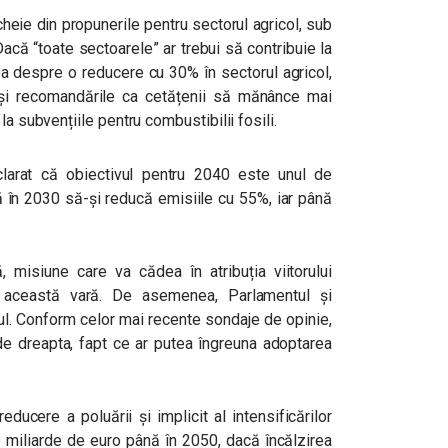
heie din propunerile pentru sectorul agricol, sub
Dacă “toate sectoarele” ar trebui să contribuie la
ea despre o reducere cu 30% în sectorul agricol,
 și recomandările ca cetățenii să mănânce mai
la subvențiile pentru combustibilii fosili.
larat că obiectivul pentru 2040 este unul de
nă în 2030 să-și reducă emisiile cu 55%, iar până
, misiune care va cădea în atribuția viitorului
n această vară. De asemenea, Parlamentul și
dul. Conform celor mai recente sondaje de opinie,
 de dreapta, fapt ce ar putea îngreuna adoptarea
educere a poluării și implicit al intensificărilor
e miliarde de euro până în 2050, dacă încălzirea