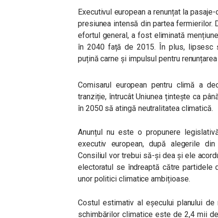
Executivul european a renunțat la pasaje-c
presiunea intensă din partea fermierilor. 
efortul general, a fost eliminată mențiun
în 2040 față de 2015. În plus, lipsesc
puțină carne și impulsul pentru renunțarea 
Comisarul european pentru climă a dec
tranziție, întrucât Uniunea țintește ca pâ
în 2050 să atingă neutralitatea climatică.
Anunțul nu este o propunere legislativă
executiv european, după alegerile di
Consiliul vor trebui să-și dea și ele acor
electoratul se îndreaptă către partidele
unor politici climatice ambițioase.
Costul estimativ al eșecului planului de r
schimbărilor climatice este de 2,4 mii d