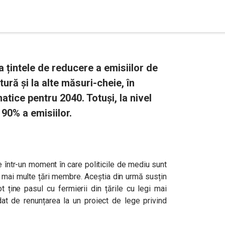
 țintele de reducere a emisiilor de
ură și la alte măsuri-cheie, în
tice pentru 2040. Totuși, la nivel
90% a emisiilor.
într-un moment în care politicile de mediu sunt
in mai multe țări membre. Aceștia din urmă susțin
t ține pasul cu fermierii din țările cu legi mai
dat de renunțarea la un proiect de lege privind