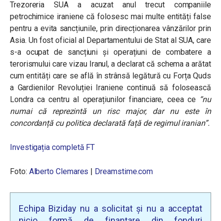
Trezoreria SUA a acuzat anul trecut companiile
petrochimice iraniene că folosesc mai multe entități false
pentru a evita sancțiunile, prin direcționarea vânzărilor prin
Asia. Un fost oficial al Departamentului de Stat al SUA, care
s-a ocupat de sancțiuni și operațiuni de combatere a
terorismului care vizau Iranul, a declarat că schema a arătat
cum entități care se află în strânsă legătură cu Forța Quds
a Gardienilor Revoluției Iraniene continuă să folosească
Londra ca centru al operațiunilor financiare, ceea ce
“nu
numai că reprezintă un risc major, dar nu este în
concordanță cu politica declarată față de regimul iranian”
.
Investigația completă
FT
Foto:
Alberto Clemares
|
Dreamstime.com
Echipa Biziday nu a solicitat și nu a acceptat
nicio formă de finanțare din fonduri