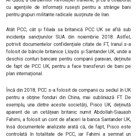
cu agențiile de informații rusești pentru a strânge bani
pentru grupuri militante radicale susținute de Iran.
Atât PCC, cât și filiala sa britanică PCC UK se află sub
incidența sancțiunilor SUA din noiembrie 2018. Astfel,
potrivit documentelor confidențiale citate de FT, Iranul s-a
folosit de băncile britanice Lloyds și Santander UK, unde a
deschis conturi bancare pentru companii paravan, deținute
de fapt de PCC UK, pentru a face transferuri de bani pe
plan internațional.
Încă din 2018, PCC s-a folosit de companii cu sediul în UK
pentru a obține fonduri din China, mai subliniază FT. De
exemplu, una dintre aceste societăți, Pisco UK, deținută
aparent de un cetățean britanic numit Abdollah-Siauash
Fahimi, a folosit un cont de afaceri la banca Santander UK,
însă documentele analizate arată că, de fapt, Pisco este
controlată în totalitate de PCC, iar Fahimi a semnat un