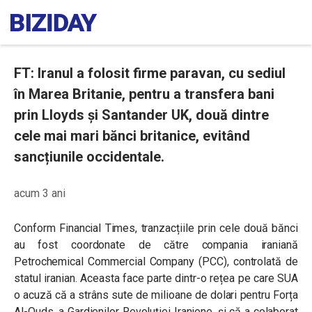
FT: Iranul a folosit firme paravan, cu sediul
în Marea Britanie, pentru a transfera bani
prin Lloyds și Santander UK, două dintre
cele mai mari bănci britanice, evitând
sancțiunile occidentale.
acum 3 ani
Conform Financial Times, tranzacțiile prin cele două bănci
au fost coordonate de către
compania iraniană
Petrochemical Commercial Company (PCC), controlată de
statul iranian. Aceasta face parte dintr-o rețea pe care SUA
o acuză că a strâns sute de milioane de dolari pentru Forța
Al-Quds, a Gardienilor Revoluției Iraniene, și că a colaborat