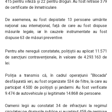
415 pentru viteză și 22 pentru droguri. Au fost retrase 379
de certificate de înmatriculare.
De asemenea, au fost depistate 13 persoane urmărite
național sau internațional, față de care au fost dispuse
măsurile legale, iar în cauzele instrumentate au fost
dispuse 63 de măsuri preventive.
Pentru alte nereguli constatate, polițiștii au aplicat 11.571
de sancțiuni contravenționale, în valoare de 4.293.163 de
lei.
Poliția a transmis că, în cadrul operațiunii “Blocada”
desfășurată ieri, au fost organizate 534 de filtre, la care au
participat 4.500 de polițiști și jandarmi. Au fost verificate
9.474 de autovehicule și legitimate 14.868 de persoane.
Oamenii legii au constatat 34 de infracțiuni la regimul
circulației pe drumurile publice și au reținut 459 de permise