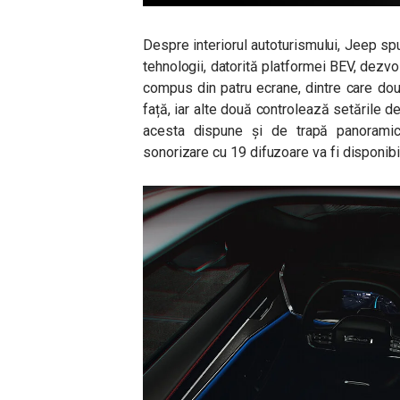
Despre interiorul autoturismului, Jeep sp
tehnologii, datorită platformei BEV, dezv
compus din patru ecrane, dintre care două
față, iar alte două controlează setările d
acesta dispune și de trapă panoramic
sonorizare cu 19 difuzoare va fi disponibil