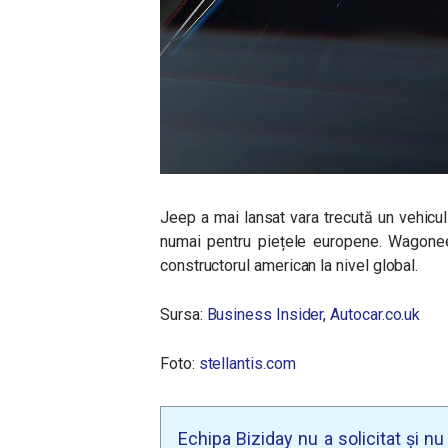
Jeep a mai lansat vara trecută un vehicul
numai pentru piețele europene. Wagoneer
constructorul american la nivel global.
Sursa:
Business Insider
,
Autocar.co.uk
Foto:
stellantis.com
Echipa Biziday nu a solicitat și n