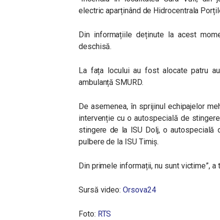
electric aparținând de Hidrocentrala Porțil
Din informațiile deținute la acest mome
deschisă.
La fața locului au fost alocate patru 
ambulanță SMURD.
De asemenea, în sprijinul echipajelor me
intervenție cu o autospecială de stinger
stingere de la ISU Dolj, o autospecială 
pulbere de la ISU Timiș.
Din primele informații, nu sunt victime”, 
Sursă video:
Orsova24
Foto:
RTS