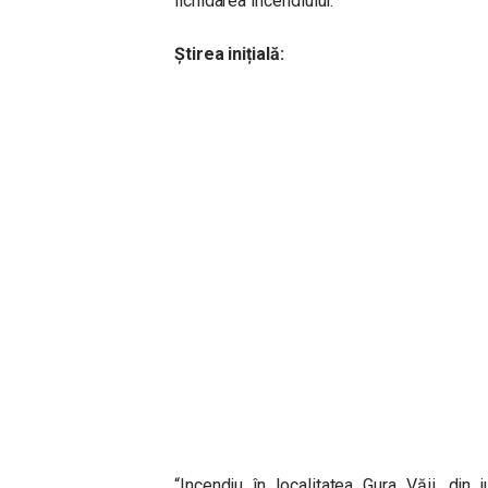
lichidarea incendiului.
Știrea inițială:
“Incendiu în localitatea Gura Văii, din 