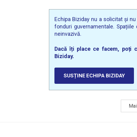
Echipa Biziday nu a solicitat și n
fonduri guvernamentale. Spațiile d
neinvazivă.
Dacă îți place ce facem, poți c
Biziday.
SUSȚINE ECHIPA BIZIDAY
Mai 