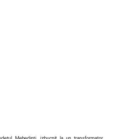
județul Mehedinți, izbucnit la un transformator