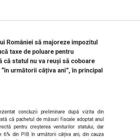
ui României să majoreze impozitul
ducă taxe de poluare pentru
tă că statul nu va reuși să coboare
“în următorii câțiva ani”, în principal
prezentat concluzii preliminare după vizita din
tă că pachetul de măsuri fiscale adoptat anul
ectă pentru creșterea veniturilor statului, dar
6% din PIB în următorii câțiva ani, din cauza