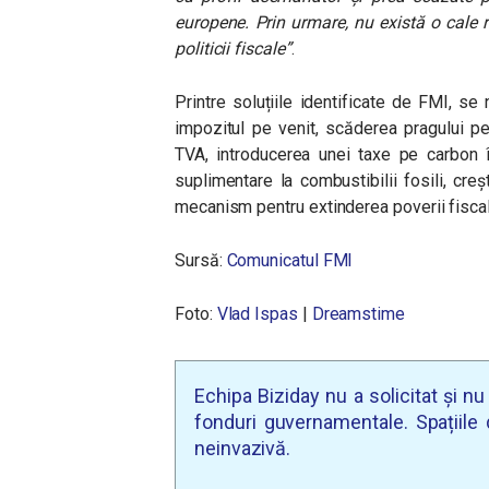
europene. Prin urmare, nu există o cale 
politicii fiscale”
.
Printre soluțiile identificate de FMI, se 
impozitul pe venit, scăderea pragului pen
TVA, introducerea unei taxe pe carbon î
suplimentare la combustibilii fosili, cre
mecanism pentru extinderea poverii fiscal
Sursă:
Comunicatul FMI
Foto:
Vlad Ispas
|
Dreamstime
Echipa Biziday nu a solicitat și n
fonduri guvernamentale. Spațiile d
neinvazivă.