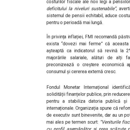
costurilor fiscale ale noii legi a pensiilo
deficitului la niveluri sustenabile”
, aver
sistemul de pensii echitabil, aduce cost
pentru o perioadă mai lungă.
În privința inflației, FMI recomandă păstr
exista “dovezi mai ferme” că aceasta s
așteaptă ca indicatorul să revină la 2%
majorările salariale, alături de alți 
preconizează o creștere economică 
consumul și cererea externă cresc.
Fondul Monetar Internațional identifică
solidității finanțelor publice, prin reduce
pentru a stabiliza datoria publică și
internaționale. Organizația spune că refor
de executiv sunt binevenite, dar au un pot
mai ales pe termen scurt:
“
Veniturile fis
cu profil asemănător și prea scăzute pe