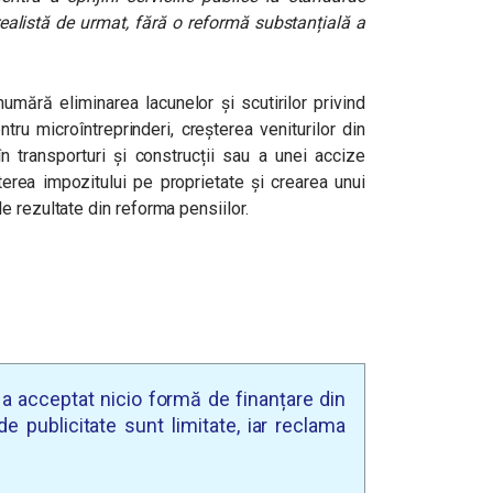
realistă de urmat, fără o reformă substanțială a
numără eliminarea lacunelor și scutirilor privind
tru microîntreprinderi, creșterea veniturilor din
n transporturi și construcții sau a unei accize
șterea impozitului pe proprietate și crearea unui
e rezultate din reforma pensiilor.
u a acceptat nicio formă de finanțare din
e publicitate sunt limitate, iar reclama