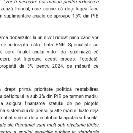
r:
“Vor fi necesare noi măsuri pentru reducerea
tizează Fondul, care spune că deși legea face
uri suplimentare anuale de aproape 1,5% din PIB
area dobânzilor la un nivel ridicat până când vor
e îndreaptă către ținta BNR. Specialiștii se
 spre finalul anului viitor, dar subliniază că
factori, pot îngreuna acest proces. Totodată,
apropiată de 3% pentru 2024, pe măsură ce
 drept primă prioritate politică restabilirea
rea deficitului la sub 3% din PIB pe termen mediu,
 a asigura finanțarea statului de pe piețele
ma sistemului de pensii și alte măsuri luate deja
ențial scăzut de a contribui la ajustarea fiscală,
cale ale României sunt mult sub nivelurile țărilor
ntru a sprijini serviciile publice la standarde