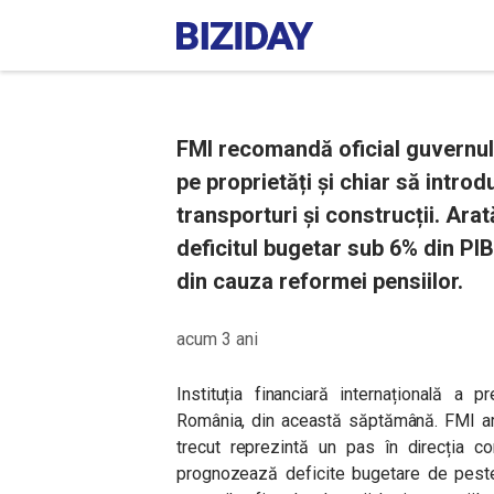
FMI recomandă oficial guvernul
pe proprietăți și chiar să intro
transporturi și construcții. Ara
deficitul bugetar sub 6% din PIB 
din cauza reformei pensiilor.
acum 3 ani
Instituția financiară internațională a 
România, din această săptămână. FMI ara
trecut reprezintă un pas în direcția cor
prognozează deficite bugetare de peste 