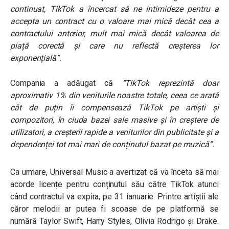
continuat, TikTok a încercat să ne intimideze pentru a
accepta un contract cu o valoare mai mică decât cea a
contractului anterior, mult mai mică decât valoarea de
piață corectă și care nu reflectă creșterea lor
exponențială”.
Compania a adăugat că
“TikTok reprezintă doar
aproximativ 1% din veniturile noastre totale, ceea ce arată
cât de puțin îi compensează TikTok pe artiști și
compozitori, în ciuda bazei sale masive și în creștere de
utilizatori, a creșterii rapide a veniturilor din publicitate și a
dependenței tot mai mari de conținutul bazat pe muzică”.
Ca urmare, Universal Music a avertizat că va înceta să mai
acorde licențe pentru conținutul său către TikTok atunci
când contractul va expira, pe 31 ianuarie. Printre artiștii ale
căror melodii ar putea fi scoase de pe platformă se
numără Taylor Swift, Harry Styles, Olivia Rodrigo și Drake.