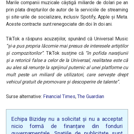
Marile companii muzicale câștigă miliarde de dolari pe an
prin plata drepturilor de autor de la serviciile de streaming
și site-urile de socializare, inclusiv Spotify, Apple și Meta.
Aceste contracte sunt renegociate din doi în doi ani.
TikTok a răspuns acuzațiilor, spunând că Universal Music
“și-a pus propria lăcomie mai presus de interesele artiștilor
și compozitorilor”
.
TikTok susține că
“în pofida narațiunii
și a retoricii false a celor de la Universal, realitatea este că
au ales să renunțe la sprijinul puternic al unei platforme cu
mult peste un miliard de utilizatori, care servește drept
vehicul gratuit de promovare și descoperire de talente”.
Surse alternative:
Financial Times
,
The Guardian
Echipa Biziday nu a solicitat și nu a acceptat
nicio formă de finanțare din fonduri
guvernamentale. Spațiile de publicitate sunt