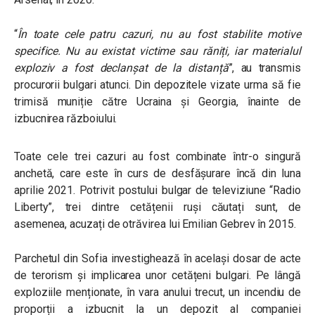
“
În toate cele patru cazuri, nu au fost stabilite motive
specifice. Nu au existat victime sau răniți, iar materialul
exploziv a fost declanșat de la distanță
”, au transmis
procurorii bulgari atunci. Din depozitele vizate urma să fie
trimisă muniție către Ucraina și Georgia, înainte de
izbucnirea războiului.
Toate cele trei cazuri au fost combinate într-o singură
anchetă, care este în curs de desfășurare încă din luna
aprilie 2021. Potrivit postului bulgar de televiziune “Radio
Liberty”, trei dintre cetățenii ruși căutați sunt, de
asemenea, acuzați de otrăvirea lui Emilian Gebrev în 2015.
Parchetul din Sofia investighează în același dosar de acte
de terorism și implicarea unor cetățeni bulgari. Pe lângă
exploziile menționate, în vara anului trecut, un incendiu de
proporții a izbucnit la un depozit al companiei