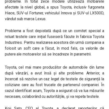
probleme. În total zece modele utilizează motoarele
afectate la nivel global, a spus Toyota, inclusiv furgoneta
Hiace, SUV-ul Fortuner, vehiculul Innova și SUV-ul LX500D,
vândut sub marca Lexus.
Problema a fost depistată după ce un comitet special a
reluat testele care inițial fuseseră făcute în fabrica Toyota
Industries. Pentru realizarea acestora din urmă compania a
folosit un soft care a făcut, în mod fals, ca valorile de
putere ale motoarelor să se încadreze în parametrii.
Toyota, cel mai mare producător de automobile din lume
după vânzări, a avut însă și alte probleme. Anterior, a
încercat să rezolve un caz legat de testele de siguranță la
coliziune care au fost trucate de partenerul companiei. În
cazul identificat acum, Toyota a asigurat că va lua măsurile
necesare, colaborând cu autoritățile, și va repeta testele.
Koji Sato, CEO al Toyota, a declarat reporterilor că