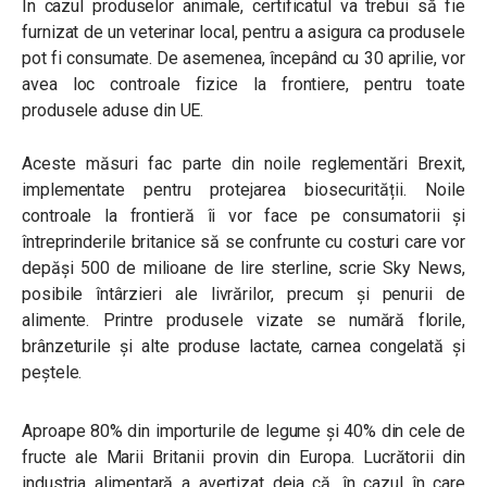
În cazul produselor animale, certificatul va trebui să fie
furnizat de un veterinar local, pentru a asigura ca produsele
pot fi consumate. De asemenea, începând cu 30 aprilie, vor
avea loc controale fizice la frontiere, pentru toate
produsele aduse din UE.
Aceste măsuri fac parte din noile reglementări Brexit,
implementate pentru protejarea biosecurității. Noile
controale la frontieră îi vor face pe consumatorii și
întreprinderile britanice să se confrunte cu costuri care vor
depăși 500 de milioane de lire sterline, scrie Sky News,
posibile întârzieri ale livrărilor, precum și penurii de
alimente. Printre produsele vizate se numără florile,
brânzeturile și alte produse lactate, carnea congelată și
peștele.
Aproape 80% din importurile de legume și 40% din cele de
fructe ale Marii Britanii provin din Europa. Lucrătorii din
industria alimentară a avertizat deja că, în cazul în care