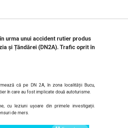
 în urma unui accident rutier produs
ia și Țăndărei (DN2A). Trafic oprit în
ormează că pe DN 2A, în zona localității Bucu,
tier în care au fost implicate două autoturisme.
e, cu leziuni ușoare din primele investigații.
ensuri de mers.