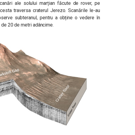
canări ale solului marțian făcute de rover, pe
acesta traversa craterul Jerezo. Scanările le-au
serve subteranul, pentru a obține o vedere în
că de 20 de metri adâncime.