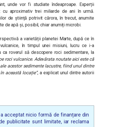
, unde vor fi studiate îndeaproape. Experții
cu aproximativ trei miliarde de ani în urmă.
r de știință potrivit cărora, în trecut, anumite
e de apă și, posibil, chiar anumiți microbi.
spectivă a varietății planetei Marte, după ce în
lcanice, în timpul unei misiuni, lucru ce i-a
au ca roverul să descopere roci sedimentare, la
pe roci vulcanice. Adevărata noutate aici este că
le acestor sedimente lacustre, fiind unul dintre
în această locație”
, a explicat unul dintre autorii
u a acceptat nicio formă de finanțare din
e publicitate sunt limitate, iar reclama