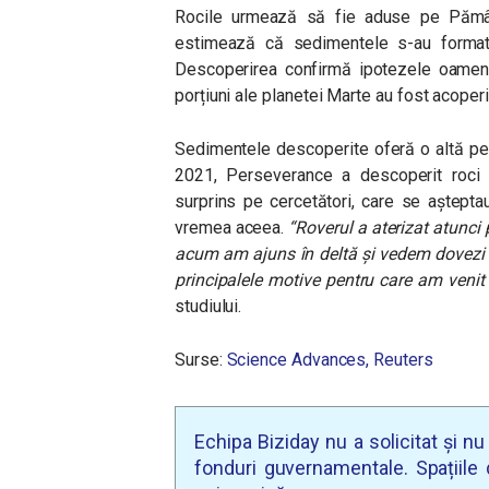
Rocile urmează să fie aduse pe Pământ
estimează că sedimentele s-au format 
Descoperirea confirmă ipotezele oamenilo
porțiuni ale planetei Marte au fost acoperit
Sedimentele descoperite oferă o altă per
2021, Perseverance a descoperit roci vu
surprins pe cercetători, care se aștept
vremea aceea.
“Roverul a aterizat atunci 
acum am ajuns în deltă și vedem dovezi a
principalele motive pentru care am venit 
studiului.
Surse:
Science Advances,
Reuters
Echipa Biziday nu a solicitat și n
fonduri guvernamentale. Spațiile d