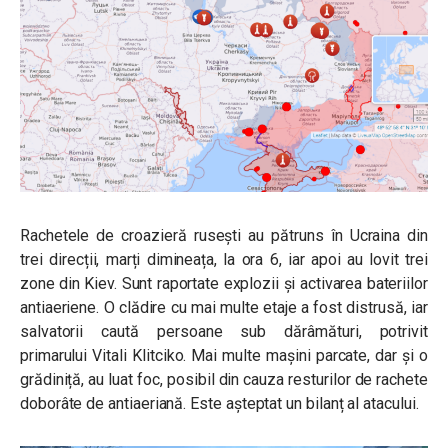
Rachetele de croazieră rusești au pătruns în Ucraina din
trei direcții, marți dimineața, la ora 6, iar apoi au lovit trei
zone din Kiev. Sunt raportate explozii și activarea bateriilor
antiaeriene. O clădire cu mai multe etaje a fost distrusă, iar
salvatorii caută persoane sub dărâmături, potrivit
primarului Vitali Klitciko. Mai multe mașini parcate, dar și o
grădiniță, au luat foc, posibil din cauza resturilor de rachete
doborâte de antiaeriană. Este așteptat un bilanț al atacului.