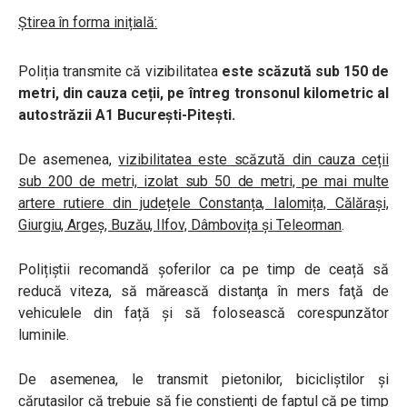
Știrea în forma inițială:
Poliția transmite că vizibilitatea
este scăzută sub 150 de
metri, din cauza ceții, pe întreg tronsonul kilometric al
autostrăzii A1 București-Pitești.
De asemenea,
vizibilitatea este scăzută din cauza ceții
sub 200 de metri, izolat sub 50 de metri, pe mai multe
artere rutiere din județele Constanța, Ialomița, Călărași,
Giurgiu, Argeș, Buzău, Ilfov, Dâmbovița și Teleorman
.
Polițiștii recomandă șoferilor ca pe timp de ceață să
reducă viteza, să mărească distanţa în mers faţă de
vehiculele din față şi să folosească corespunzător
luminile.
De asemenea, le transmit pietonilor, bicicliștilor și
căruțașilor că trebuie să fie conştienţi de faptul că pe timp