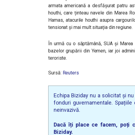
armata americană a desfășurat patru ast
houthi, care ținteau navele din Marea Ros
Hamas, atacurile houthi asupra cargourilo
tensionat și mai mult situația din regiune.
În urmă cu o săptămână, SUA și Marea Br
bazelor grupării din Yemen, iar joi admini
teroriste.
Sursă:
Reuters
Echipa Biziday nu a solicitat și n
fonduri guvernamentale. Spațiile d
neinvazivă.
Dacă îți place ce facem, poți c
Biziday.