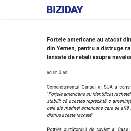
Forțele americane au atacat di
din Yemen, pentru a distruge ra
lansate de rebeli asupra navelo
acum 3 ani
Comandamentul Central al SUA a transmis
“
Forțele americane au identificat rachete
stabilit că acestea reprezintă o ameninț
cele ale marinei americane care se află în
distrus aceste rachete
“.
Potrivit purtătorului de cuvânt al Case