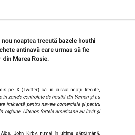
n nou noaptea trecută bazele houthi
chete antinavă care urmau să fie
r din Marea Roșie.
 pe X (Twitter) că, în cursul nopții trecute,
le în zonele controlate de houthi din Yemen și au
are iminentă pentru navele comerciale și pentru
 regiune. Ulterior, forțele americane au lovit și
i Albe, John Kirby, numai în ultima săptămână,