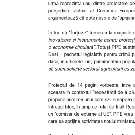
urmă reprezintă unul dintre proiectele de
președinte actual al Comisiei Europ
argumentează că este nevoie de “sprijinire
În loc să “forțeze” trecerea la mașinile
inovatoare și instrumente pentru protecția
o economie circulară”
. Totuși PPE susți
Deal – pachetul legislativ pentru crimă p
dacă, în ultimele luni, parlamentarii pop
să suprasolicite sectorul agriculturii cu z
Proiectul de 14 pagini vorbește, între 
aceasta în contextul “necesității de a pă
propune numirea unui comisar european p
întregul bloc, în timp ce rolul de Înalt Re
un “comisar de externe al UE”. PPE vrea 
care să sprijine activitatea noului ministru,