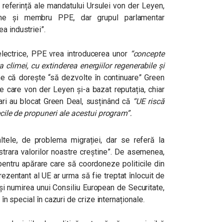
 referință ale mandatului Ursulei von der Leyen,
ene și membru PPE, dar grupul parlamentar
a industriei”.
 electrice, PPE vrea introducerea unor
“concepte
 climei, cu extinderea energiilor regenerabile și
ne că dorește “să dezvolte în continuare” Green
e care von der Leyen și-a bazat reputația, chiar
ulari au blocat Green Deal, susținând că
“UE riscă
ecile de propuneri ale acestui program”.
altele, de problema migrației, dar se referă la
strara valorilor noastre creștine”. De asemenea,
entru apărare care să coordoneze politicile din
prezentant al UE ar urma să fie treptat înlocuit de
și numirea unui Consiliu European de Securitate,
 în special în cazuri de crize internaționale.