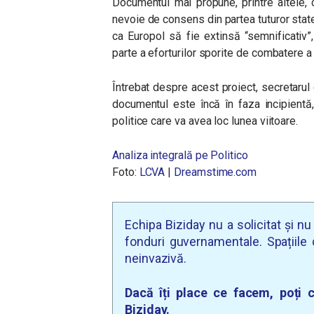
Documentul mai propune, printre altele, 
nevoie de consens din partea tuturor sta
ca Europol să fie extinsă “semnificativ”,
parte a eforturilor sporite de combatere a t
Întrebat despre acest proiect, secretarul
documentul este încă în faza incipientă
politice care va avea loc lunea viitoare.
Analiza integrală pe Politico
Foto:
LCVA
|
Dreamstime.com
Echipa Biziday nu a solicitat și n
fonduri guvernamentale. Spațiile d
neinvazivă.
Dacă îți place ce facem, poți c
Biziday.