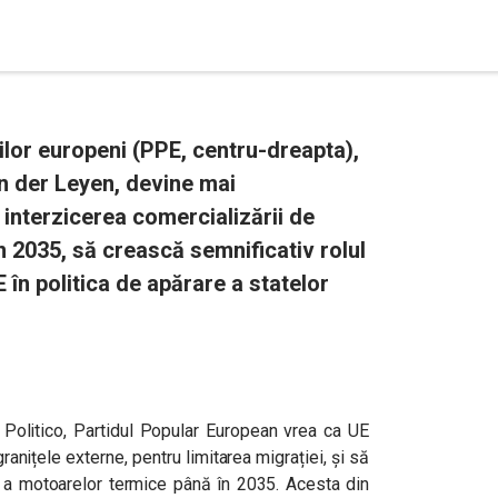
ilor europeni (PPE, centru-dreapta),
on der Leyen, devine mai
 interzicerea comercializării de
 2035, să crească semnificativ rolul
 în politica de apărare a statelor
 Politico, Partidul Popular European vrea ca UE
anițele externe, pentru limitarea migrației, și să
tă a motoarelor termice până în 2035. Acesta din