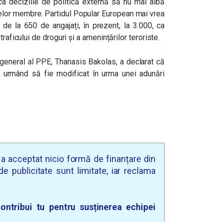
ca deciziile de politică externă să nu mai aibă
telor membre. Partidul Popular European mai vrea
 de la 650 de angajați, în prezent, la 3.000, ca
raficului de droguri și a amenințărilor teroriste.
 general al PPE, Thanasis Bakolas, a declarat că
, urmând să fie modificat în urma unei adunări
u a acceptat nicio formă de finanțare din
e publicitate sunt limitate, iar reclama
ontribui tu pentru susținerea echipei