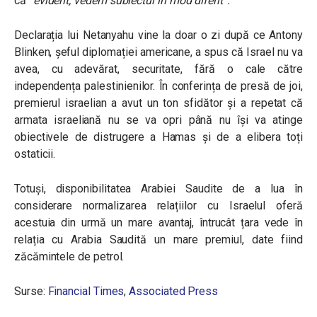
că
“evident, vedem subiectul în mod diferit”.
Declarația lui Netanyahu vine la doar o zi după ce Antony
Blinken, șeful diplomației americane, a spus că Israel nu va
avea, cu adevărat, securitate, fără o cale către
independența palestinienilor. În conferința de presă de joi,
premierul israelian a avut un ton sfidător și a repetat că
armata israeliană nu se va opri până nu își va atinge
obiectivele de distrugere a Hamas și de a elibera toți
ostaticii.
Totuși, disponibilitatea Arabiei Saudite de a lua în
considerare normalizarea relațiilor cu Israelul oferă
acestuia din urmă un mare avantaj, întrucât țara vede în
relația cu Arabia Saudită un mare premiul, date fiind
zăcămintele de petrol.
Surse:
Financial Times
,
Associated Press