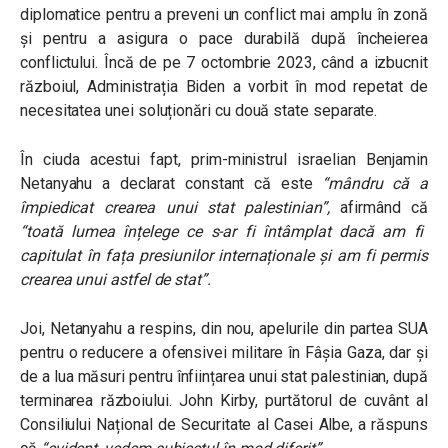
diplomatice pentru a preveni un conflict mai amplu în zonă
și pentru a asigura o pace durabilă după încheierea
conflictului. Încă de pe 7 octombrie 2023, când a izbucnit
războiul, Administrația Biden a vorbit în mod repetat de
necesitatea unei soluționări cu două state separate.
În ciuda acestui fapt, prim-ministrul israelian Benjamin
Netanyahu a declarat constant că este
“mândru că a
împiedicat crearea unui stat palestinian”
,
afirmând că
“toată lumea înțelege ce s-ar fi întâmplat dacă am fi
capitulat în fața presiunilor internaționale și am fi permis
crearea unui astfel de stat”.
Joi, Netanyahu a respins, din nou, apelurile din partea SUA
pentru o reducere a ofensivei militare în Fâșia Gaza, dar și
de a lua măsuri pentru înființarea unui stat palestinian, după
terminarea războiului. John Kirby, purtătorul de cuvânt al
Consiliului Național de Securitate al Casei Albe, a răspuns