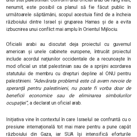
nenumit, este posibil ca planul să fie făcut public în
următoarele săptămâni, scopul acestuia fiind de a încheia
războiului dintre Israel și gruparea Hamas și de a evita
izbucnirea unui conflict mai amplu în Orientul Mijlociu.
Oficialii arabi au discutat deja proiectul cu guvernul
american și unele cabinete europene, întrucât proiectul
include acordul națiunilor occidentale de a recunoaște în
mod oficial un stat palestinian sau de a sprijini acordarea
statutului de membru cu drepturi depline al ONU pentru
palestinieni.
“Adevărata problemă este că avem nevoie de
speranță pentru palestinieni, nu poate fi vorba doar de
beneficii economice sau de eliminarea simbolurilor
ocupației”
, a declarat un oficial arab.
Inițiativa vine în contextul în care Israelul se confruntă cu o
presiune internațională tot mai mare pentru a pune capăt
războiului din Gaza, iar SUA își intensifică eforturile