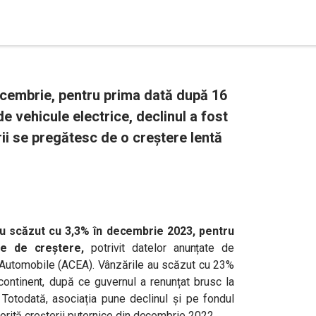
ecembrie, pentru prima dată după 16
e vehicule electrice, declinul a fost
i se pregătesc de o creștere lentă
 au scăzut cu 3,3% în decembrie 2023, pentru
ve de creștere
,
potrivit datelor anunțate de
 Automobile (ACEA). Vânzările au scăzut cu 23%
ontinent, după ce guvernul a renunțat brusc la
. Totodată, asociația pune declinul și pe fondul
atorită creșterii puternice din decembrie 2022.