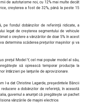
 mii de autoturisme noi, cu 12% mai multe decât
ctrice, creșterea a fost de 32%, până la peste 15
, pe fondul dobânzilor de referință ridicate, a
ului legat de creșterea segmentului de vehicule
stimat o creștere a vânzărilor de doar 5% în acest
va determina scăderea prețurilor mașinilor și va
s prețul Model Y, cel mai popular model al său,
 pregătește să oprească temporar producția la
or întârzieri pe lanțurile de aprovizionare.
sm l-a dat Christine Lagarde, președintele Băncii
 reducere a dobânzilor de referință, în această
talia, guvernul a anunțat că pregătește un pachet
lsiona vânzările de mașini electrice.