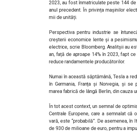
2023, au fost înmatriculate peste 144 de
anul precedent. În privința mașinilor ele
mii de unități.
Perspectiva pentru industrie se întunecă
creșterii economice lente și a pesimism
electrice, scrie Bloomberg. Analitșii au e
an, față de aproape 14% în 2023, fapt ce 
reduce randamentele producătorilor.
Numai în această săptămână, Tesla a redu
în Germania, Franța și Norvegia, și se
marea fabrică de lângă Berlin, din cauza un
În tot acest context, un semnal de optimi
Centrale Europene, care a semnalat că o
vară, este “probabilă”. De asemenea, în I
de 930 de milioane de euro, pentru a impu