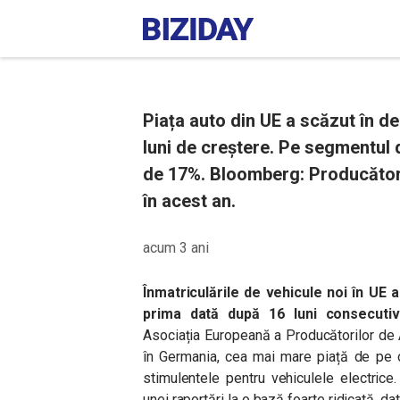
Piața auto din UE a scăzut în d
luni de creștere. Pe segmentul d
de 17%. Bloomberg: Producători
în acest an.
acum 3 ani
Înmatriculările de vehicule noi în UE
prima dată după 16 luni consecuti
Asociația Europeană a Producătorilor de
în Germania, cea mai mare piață de pe c
stimulentele pentru vehiculele electrice
unei raportări la o bază foarte ridicată, d