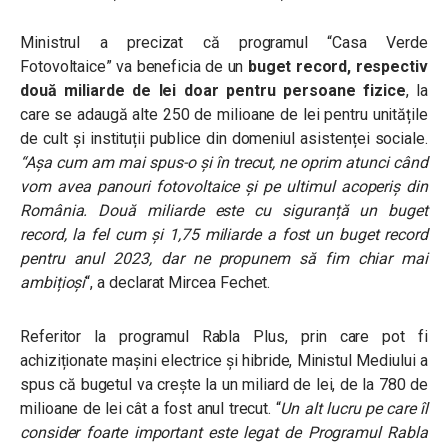
Ministrul a precizat că programul “Casa Verde
Fotovoltaice” va beneficia de un
buget record, respectiv
două miliarde de lei doar pentru persoane fizice
, la
care se adaugă alte 250 de milioane de lei pentru unitățile
de cult și instituții publice din domeniul asistenței sociale.
“
Așa cum am mai spus-o și în trecut, ne oprim atunci când
vom avea panouri fotovoltaice și pe ultimul acoperiș din
România. D
ouă miliarde este cu siguranță un buget
record
, la fel cum și 1,75 miliarde a fost un buget record
pentru anul 2023, dar ne propunem să fim chiar mai
ambițioși
“, a declarat Mircea Fechet.
Referitor la programul Rabla Plus, prin care pot fi
achiziționate mașini electrice și hibride, Ministul Mediului a
spus că bugetul va crește la un miliard de lei, de la 780 de
milioane de lei cât a fost anul trecut. “
Un alt lucru pe care îl
consider foarte important este legat de Programul Rabla