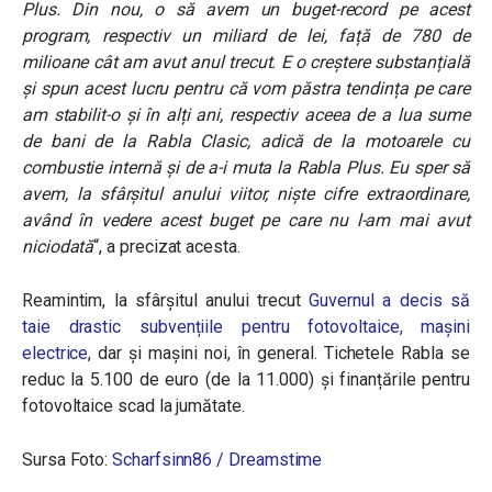
Plus. Din nou, o să avem un buget-record pe acest
program, respectiv un miliard de lei, față de 780 de
milioane cât am avut anul trecut. E o creștere substanțială
și spun acest lucru pentru că vom păstra tendința pe care
am stabilit-o și în alți ani, respectiv aceea de a lua sume
de bani de la Rabla Clasic, adică de la motoarele cu
combustie internă și de a-i muta la Rabla Plus. Eu sper să
avem, la sfârșitul anului viitor, niște cifre extraordinare,
având în vedere acest buget pe care nu l-am mai avut
niciodată
“, a precizat acesta.
Reamintim, la sfârșitul anului trecut
Guvernul a decis să
taie drastic subvențiile pentru fotovoltaice, mașini
electrice
, dar și mașini noi, în general. Tichetele Rabla se
reduc la 5.100 de euro (de la 11.000) și finanțările pentru
fotovoltaice scad la jumătate.
Sursa Foto:
Scharfsinn86 / Dreamstime