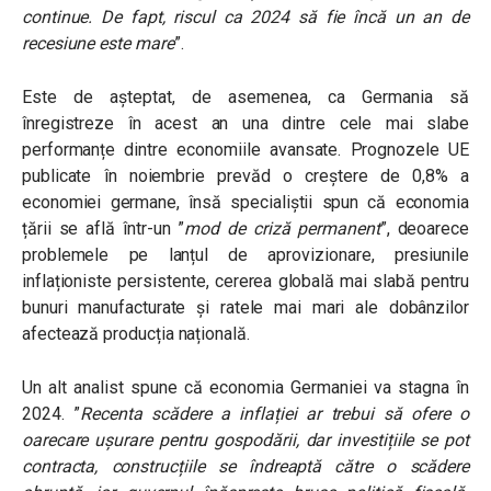
continue. De fapt, riscul ca 2024 să fie încă un an de
recesiune este mare
”.
Este de așteptat, de asemenea, ca Germania să
înregistreze în acest an una dintre cele mai slabe
performanțe dintre economiile avansate. Prognozele UE
publicate în noiembrie prevăd o creștere de 0,8% a
economiei germane, însă specialiștii spun că economia
țării se află într-un ”
mod de criză permanent
”, deoarece
problemele pe lanțul de aprovizionare, presiunile
inflaționiste persistente, cererea globală mai slabă pentru
bunuri manufacturate și ratele mai mari ale dobânzilor
afectează producția națională.
Un alt analist spune că economia Germaniei va stagna în
2024. ”
Recenta scădere a inflației ar trebui să ofere o
oarecare ușurare pentru gospodării, dar investițiile se pot
contracta, construcțiile se îndreaptă către o scădere