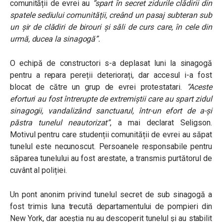
comunității de evrei au
“
spart în secret zidurile clădirii din
spatele sediului comunității, creând un pasaj subteran sub
un șir de clădiri de birouri și săli de curs care, în cele din
urmă, ducea la sinagogă
”.
O echipă de constructori s-a deplasat luni la sinagogă
pentru a repara pereții deteriorați, dar accesul i-a fost
blocat de către un grup de evrei protestatari.
“Aceste
eforturi au fost întrerupte de extremiștii care au spart zidul
sinagogii, vandalizând sanctuarul, într-un efort de a-și
păstra tunelul neautorizat
”
, a mai declarat Seligson.
Motivul pentru care studenții comunității de evrei au săpat
tunelul este necunoscut. Persoanele responsabile pentru
săparea tunelului au fost arestate, a transmis purtătorul de
cuvânt al poliției.
Un pont anonim privind tunelul secret de sub sinagogă a
fost trimis luna trecută departamentului de pompieri din
New York, dar aceștia nu au descoperit tunelul și au stabilit