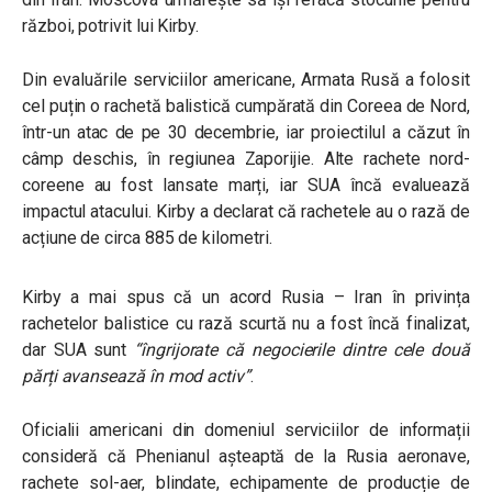
război, potrivit lui Kirby.
Din evaluările serviciilor americane, Armata Rusă a folosit
cel puțin o rachetă balistică cumpărată din Coreea de Nord,
într-un atac de pe 30 decembrie, iar proiectilul a căzut în
câmp deschis, în regiunea Zaporijie. Alte rachete nord-
coreene au fost lansate marți, iar SUA încă evaluează
impactul atacului. Kirby a declarat că rachetele au o rază de
acțiune de circa 885 de kilometri.
Kirby a mai spus că un acord Rusia – Iran în privința
rachetelor balistice cu rază scurtă nu a fost încă finalizat,
dar SUA sunt
“îngrijorate că negocierile dintre cele două
părți avansează în mod activ”
.
Oficialii americani din domeniul serviciilor de informații
consideră că Phenianul așteaptă de la Rusia aeronave,
rachete sol-aer, blindate, echipamente de producție de