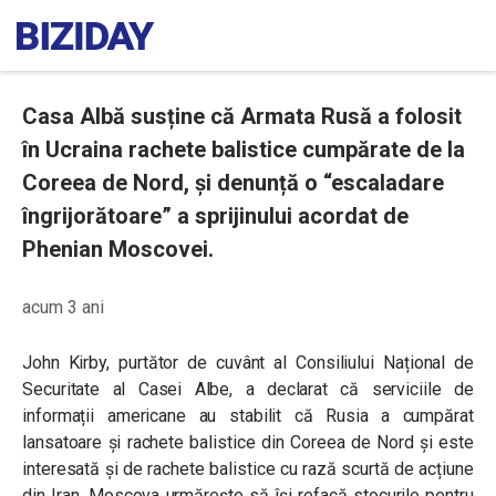
Casa Albă susține că Armata Rusă a folosit
în Ucraina rachete balistice cumpărate de la
Coreea de Nord, și denunță o “escaladare
îngrijorătoare” a sprijinului acordat de
Phenian Moscovei.
acum 3 ani
John Kirby, purtător de cuvânt al Consiliului Național de
Securitate al Casei Albe, a declarat că serviciile de
informații americane au stabilit că Rusia a cumpărat
lansatoare și rachete balistice din Coreea de Nord și este
interesată și de rachete balistice cu rază scurtă de acțiune
din Iran. Moscova urmărește să își refacă stocurile pentru