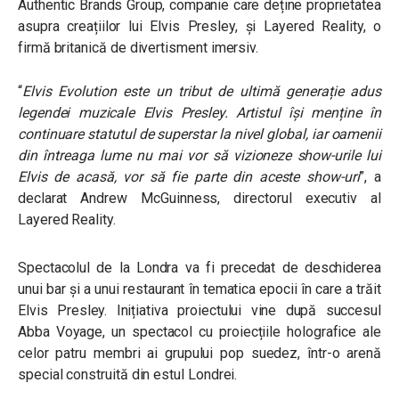
Authentic Brands Group, companie care deține proprietatea
asupra creațiilor lui Elvis Presley, și Layered Reality, o
firmă britanică de divertisment imersiv.
“
Elvis Evolution este un tribut de ultimă generație adus
legendei muzicale Elvis Presley. Artistul își menține în
continuare statutul de superstar la nivel global, iar oamenii
din întreaga lume nu mai vor să vizioneze show-urile lui
Elvis de acasă, vor să fie parte din aceste show-uri
”, a
declarat Andrew McGuinness, directorul executiv al
Layered Reality.
Spectacolul de la Londra va fi precedat de deschiderea
unui bar și a unui restaurant în tematica epocii în care a trăit
Elvis Presley. Inițiativa proiectului vine după succesul
Abba Voyage, un spectacol cu proiecțiile holografice ale
celor patru membri ai grupului pop suedez, într-o arenă
special construită din estul Londrei.