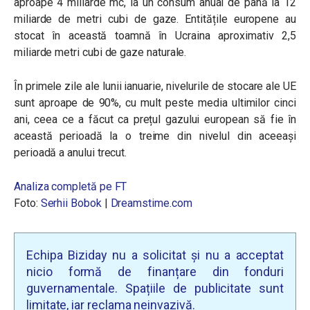
aproape 4 miliarde mc, la un consum anual de până la 12
miliarde de metri cubi de gaze. Entitățile europene au
stocat în această toamnă în Ucraina aproximativ 2,5
miliarde metri cubi de gaze naturale.
În primele zile ale lunii ianuarie, nivelurile de stocare ale UE
sunt aproape de 90%, cu mult peste media ultimilor cinci
ani, ceea ce a făcut ca prețul gazului european să fie în
această perioadă la o treime din nivelul din aceeași
perioadă a anului trecut.
​Analiza completă pe FT
Foto:
Serhii Bobok
|
Dreamstime.com
Echipa Biziday nu a solicitat și nu a acceptat
nicio formă de finanțare din fonduri
guvernamentale. Spațiile de publicitate sunt
limitate, iar reclama neinvazivă.