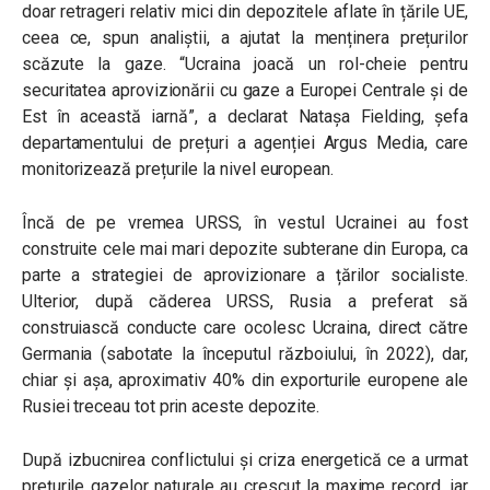
doar retrageri relativ mici din depozitele aflate în țările UE,
ceea ce, spun analiștii, a ajutat la menținera prețurilor
scăzute la gaze. “Ucraina joacă un rol-cheie pentru
securitatea aprovizionării cu gaze a Europei Centrale și de
Est în această iarnă”, a declarat Natașa Fielding, șefa
departamentului de prețuri a agenției Argus Media, care
monitorizează prețurile la nivel european.
Încă de pe vremea URSS, în vestul Ucrainei au fost
construite cele mai mari depozite subterane din Europa, ca
parte a strategiei de aprovizionare a țărilor socialiste.
Ulterior, după căderea URSS, Rusia a preferat să
construiască conducte care ocolesc Ucraina, direct către
Germania (sabotate la începutul războiului, în 2022), dar,
chiar și așa, aproximativ 40% din exporturile europene ale
Rusiei treceau tot prin aceste depozite.
După izbucnirea conflictului și criza energetică ce a urmat
prețurile gazelor naturale au crescut la maxime record, iar