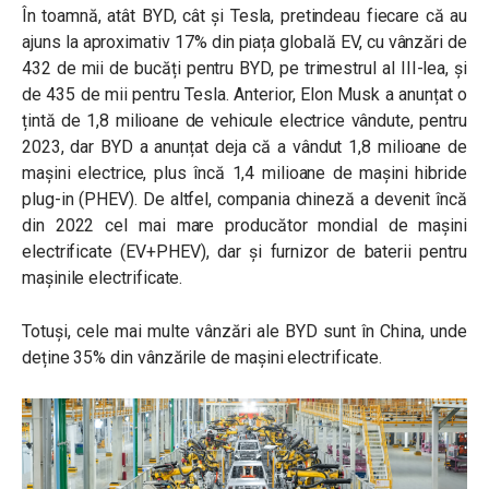
În toamnă, atât BYD, cât și Tesla, pretindeau fiecare că au
ajuns la aproximativ 17% din piața globală EV, cu vânzări de
432 de mii de bucăți pentru BYD, pe trimestrul al III-lea, și
de 435 de mii pentru Tesla. Anterior, Elon Musk a anunțat o
țintă de 1,8 milioane de vehicule electrice vândute, pentru
2023, dar BYD a anunțat deja că a vândut 1,8 milioane de
mașini electrice, plus încă 1,4 milioane de mașini hibride
plug-in (PHEV). De altfel, compania chineză a devenit încă
din 2022 cel mai mare producător mondial de mașini
electrificate (EV+PHEV), dar și furnizor de baterii pentru
mașinile electrificate.
Totuși, cele mai multe vânzări ale BYD sunt în China, unde
deține 35% din vânzările de mașini electrificate.