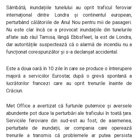
Sâmbătă, inundațiile tunelului au oprit traficul feroviar
internațional dintre Londra și continentul european,
perturbând călătoriile de Anul Nou pentru mii de pasageri.
Nu este clar încă ce a provocat inundațiile din tunelurile
aflate sub râul Tamisa, lângă Ebbsfleet, la est de Londra,
dar autoritățile suspectează că o alarmă de incendiu nu a
funcționat corespunzător și s-a declanșat accidental.
Este a doua oară în 10 zile în care se produce o întrerupere
majoră a serviciilor Eurostar, după o grevă spontană a
lucrătorilor francezi care au oprit trenurile înainte de
Crăciun.
Met Office a avertizat că furtunile puternice și aversele
abundente pot duce la perturbări ale traficului în toată țara.
Serviciile feroviare din sud-est au fost, de asemenea,
perturbate de inundații, iar compania care operează
trenurile a transmis că problemele ar putea persista