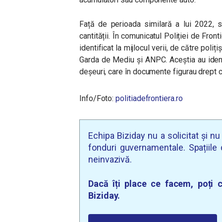
Față de perioada similară a lui 2022, s-
cantității. În comunicatul Poliției de Fron
identificat la mijlocul verii, de către poliț
Garda de Mediu și ANPC. Aceștia au ident
deșeuri, care în documente figurau drept 
Info/Foto:
politiadefrontiera.ro
Echipa Biziday nu a solicitat și n
fonduri guvernamentale. Spațiile d
neinvazivă.
Dacă îți place ce facem, poți c
Biziday.