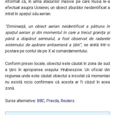
informat că, în urma atacurilor masive pe care Rusia le-a
efectuat asupra Ucrainei, un obiect zburător neidentificat a
intrat în spațiul său aerian.
“Dimineață, un obiect aerian neidentificat a pătruns în
spațiul aerian și din momentul în care a trecut granița și
până a dispărut semnalul, a fost observat de radarele
sistemului de apărare antiaeriană a țării”
, se arată într-o
postare pe contul de pe X al comandamentului.
Conform presei locale, obiectul este căutat în zona de sud
a țării în apropierea orașului Hrubieszow. Un oficial din
regiunea unde este căutat obiectul a insistat că momentan
nu există nicio confirmare că acesta ar fi căzut în acea
zonă.
Surse alternative:
BBC
,
Pravda
,
Reuters