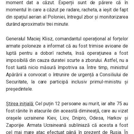
moment dat a căzut. Experții sunt de părere că în
momentul în care a căzut pe radare, racheta, a ieșit de fapt
din spațiul aerian al Poloniei, întregul zbor și monitorizarea
durând aproximativ trei minute.
Generalul Maciej Klisz, comandantul operațional al forțelor
armate poloneze a informat că au fost trimise avioane de
luptă pentru a doborî racheta, însă operațiunea a fost
imposibilă din cauza duratei scurte a zborului. Astfel, nu a
fost luată nicio măsură împotriva sa.
Între timp, ministrul
Apărării a convocat o întrunire de urgență a Consiliului de
Securitate, la care participă inclusiv primul-ministru și
președintele.
Știrea inițială:
Cel puțin 12 persoane au murit, iar alte 75 au
fost rănite în atacurile din această dimineață, care au vizat
orașele ucrainene Kiev, Liov, Dnipro, Odesa, Harkov și
Zaporijie. Armata Ucraineană subliniază că acesta a fost
cel mai mare atac efectuat până în prezent de Rusia. În