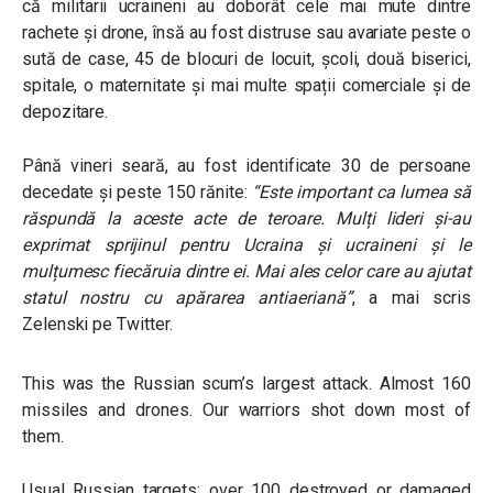
că militarii ucraineni au doborât cele mai mute dintre
rachete și drone, însă au fost distruse sau avariate peste o
sută de case, 45 de blocuri de locuit, școli, două biserici,
spitale, o maternitate și mai multe spații comerciale și de
depozitare.
Până vineri seară, au fost identificate 30 de persoane
decedate și peste 150 rănite:
“Este important ca lumea să
răspundă la aceste acte de teroare. Mulți lideri și-au
exprimat sprijinul pentru Ucraina și ucraineni și le
mulțumesc fiecăruia dintre ei. Mai ales celor care au ajutat
statul nostru cu apărarea antiaeriană”
, a mai scris
Zelenski pe Twitter.
This was the Russian scum’s largest attack. Almost 160
missiles and drones. Our warriors shot down most of
them.
Usual Russian targets: over 100 destroyed or damaged