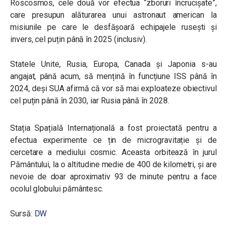
Roscosmos, cele două vor efectua “zboruri încrucișate”,
care presupun alăturarea unui astronaut american la
misiunile pe care le desfășoară echipajele rusești și
invers, cel puțin până în 2025 (inclusiv).
Statele Unite, Rusia, Europa, Canada și Japonia s-au
angajat, până acum, să mențină în funcțiune ISS până în
2024, deși SUA afirmă că vor să mai exploateze obiectivul
cel puțin până în 2030, iar Rusia până în 2028.
Stația Spațială Internațională a fost proiectată pentru a
efectua experimente ce țin de microgravitație și de
cercetare a mediului cosmic. Aceasta orbitează în jurul
Pământului, la o altitudine medie de 400 de kilometri, și are
nevoie de doar aproximativ 93 de minute pentru a face
ocolul globului pământesc.
Sursă:
DW