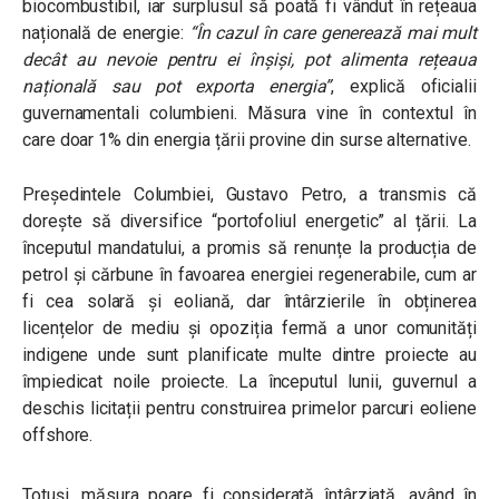
biocombustibil, iar surplusul să poată fi vândut în rețeaua
națională de energie:
“În cazul în care generează mai mult
decât au nevoie pentru ei înșiși, pot alimenta rețeaua
națională sau pot exporta energia”
, explică oficialii
guvernamentali columbieni. Măsura vine în contextul în
care doar 1% din energia țării provine din surse alternative.
Președintele Columbiei, Gustavo Petro, a transmis că
dorește să diversifice “portofoliul energetic” al țării. La
începutul mandatului, a promis să renunțe la producția de
petrol și cărbune în favoarea energiei regenerabile, cum ar
fi cea solară și eoliană, dar întârzierile în obținerea
licențelor de mediu și opoziția fermă a unor comunități
indigene unde sunt planificate multe dintre proiecte au
împiedicat noile proiecte. La începutul lunii, guvernul a
deschis licitații pentru construirea primelor parcuri eoliene
offshore.
Totuși, măsura poare fi considerată întârziată, având în