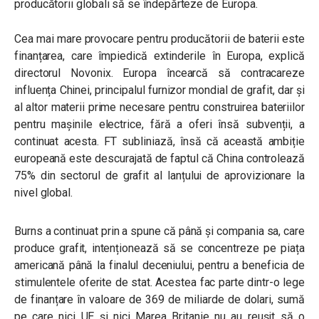
producătorii globali să se îndepărteze de Europa.
Cea mai mare provocare pentru producătorii de baterii este
finanțarea, care împiedică extinderile în Europa, explică
directorul Novonix. Europa încearcă să contracareze
influența Chinei, principalul furnizor mondial de grafit, dar și
al altor materii prime necesare pentru construirea bateriilor
pentru mașinile electrice, fără a oferi însă subvenții, a
continuat acesta. FT subliniază, însă că această ambiție
europeană este descurajată de faptul că China controlează
75% din sectorul de grafit al lanțului de aprovizionare la
nivel global.
Burns a continuat prin a spune că până și compania sa, care
produce grafit, intenționează să se concentreze pe piața
americană până la finalul deceniului, pentru a beneficia de
stimulentele oferite de stat. Acestea fac parte dintr-o lege
de finanțare în valoare de 369 de miliarde de dolari, sumă
pe care nici UE și nici Marea Britanie nu au reușit să o