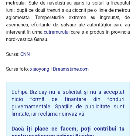
metroului. Sute de navetiști au ajuns la spital la începutul
lunii, după ce două trenuri s-au ciocnit pe o linie de metrou
aglomerată. Temperaturile extreme au îngreunat, de
asemenea, eforturile de salvare ale autorităților care au
intervenit în urma
cutremurului
care s-a produs în provincia
nord-vestică Gansu.
Sursa:
CNN
Sursa foto:
xiaoyong
|
Dreamstime.com
Echipa Biziday nu a solicitat și nu a acceptat
nicio formă de finanțare din fonduri
guvernamentale. Spațiile de publicitate sunt
limitate, iar reclama neinvazivă.
Dacă îți place ce facem, poți contribui tu
pentru susținerea echipei Biziday.