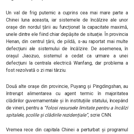
Un val de frig puternic a cuprins cea mai mare parte a
Chinei luna aceasta, iar sistemele de încălzire ale unor
orașe din nordul țării au funcționat la capacitate maximă,
unele dintre ele fiind chiar depășite de situație. În provincia
Henan, din centrul țării, de pildă, s-au raportat mai multe
defecțiuni ale sistemului de încălzire. De asemenea, în
orașul Jiaozuo, sistemul a cedat ca urmare a unei
defecțiuni la centrala electrică Wanfang, dar problema a
fost rezolvată o zi mai târziu.
Două alte orașe din provincie, Puyang și Pingdingshan, au
întrerupt alimentarea cu agent termic în majoritatea
clădirilor guvernamentale și în instituțiile statului, începând
de vineri, pentru a
“
folosi resursele limitate pentru a încălzi
spitalele, școlile și clădirile rezidențiale
”
, scrie CNN.
Vremea rece din capitala Chinei a perturbat și programul