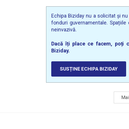
Echipa Biziday nu a solicitat și n
fonduri guvernamentale. Spațiile d
neinvazivă.
Dacă îți place ce facem, poți c
Biziday.
SUSȚINE ECHIPA BIZIDAY
Mai 