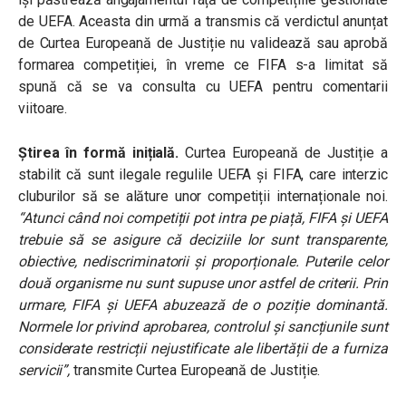
de UEFA. Aceasta din urmă a transmis că verdictul anunțat
de Curtea Europeană de Justiție nu validează sau aprobă
formarea competiției, în vreme ce FIFA s-a limitat să
spună că se va consulta cu UEFA pentru comentarii
viitoare.
Știrea în formă inițială.
Curtea Europeană de Justiție a
stabilit că sunt ilegale regulile UEFA și FIFA, care interzic
cluburilor să se alăture unor competiții internaționale noi.
“Atunci când noi competiții pot intra pe piață, FIFA și UEFA
trebuie să se asigure că deciziile lor sunt transparente,
obiective, nediscriminatorii și proporționale. Puterile celor
două organisme nu sunt supuse unor astfel de criterii. Prin
urmare, FIFA și UEFA abuzează de o poziție dominantă.
Normele lor privind aprobarea, controlul și sancțiunile sunt
considerate restricții nejustificate ale libertății de a furniza
servicii”,
transmite Curtea Europeană de Justiție.