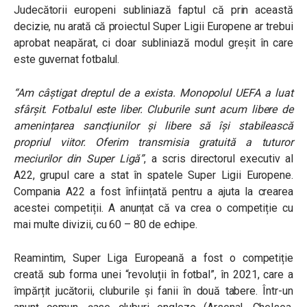
Judecătorii europeni subliniază faptul că prin această
decizie, nu arată că proiectul Super Ligii Europene ar trebui
aprobat neapărat, ci doar subliniază modul greșit în care
este guvernat fotbalul.
“Am câștigat dreptul de a exista. Monopolul UEFA a luat
sfârșit. Fotbalul este liber. Cluburile sunt acum libere de
amenințarea sancțiunilor și libere să își stabilească
propriul viitor. Oferim transmisia gratuită a tuturor
meciurilor din Super Ligă”
, a scris directorul executiv al
A22, grupul care a stat în spatele Super Ligii Europene.
Compania A22 a fost înființată pentru a ajuta la crearea
acestei competiții. A anunțat că va crea o competiție cu
mai multe divizii, cu 60 – 80 de echipe.
Reamintim, Super Liga Europeană a fost o competiție
creată sub forma unei “revoluții în fotbal”, în 2021, care a
împărțit jucătorii, cluburile și fanii în două tabere. Într-un