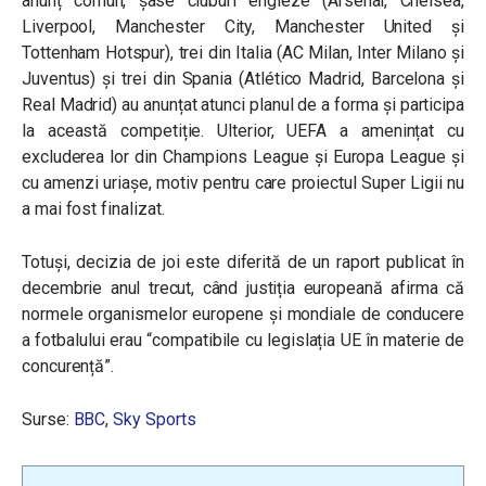
anunț comun, șase cluburi engleze (Arsenal, Chelsea,
Liverpool, Manchester City, Manchester United și
Tottenham Hotspur), trei din Italia (AC Milan, Inter Milano și
Juventus) și trei din Spania (Atlético Madrid, Barcelona și
Real Madrid) au anunțat atunci planul de a forma și participa
la această competiție. Ulterior, UEFA a amenințat cu
excluderea lor din Champions League și Europa League și
cu amenzi uriașe, motiv pentru care proiectul Super Ligii nu
a mai fost finalizat.
Totuși, decizia de joi este diferită de un raport publicat în
decembrie anul trecut, când justiția europeană afirma că
normele organismelor europene și mondiale de conducere
a fotbalului erau “compatibile cu legislația UE în materie de
concurență”.
Surse:
BBC
,
Sky Sports