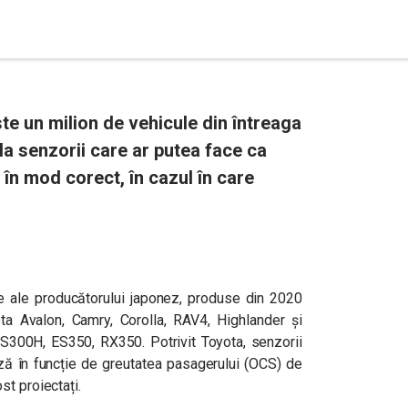
e un milion de vehicule din întreaga
la senzorii care ar putea face ca
în mod corect, în cazul în care
 ale producătorului japonez, produse din 2020
a Avalon, Camry, Corolla, RAV4, Highlander și
S300H, ES350, RX350. Potrivit Toyota, senzorii
ză în funcție de greutatea pasagerului (OCS) de
t proiectați.