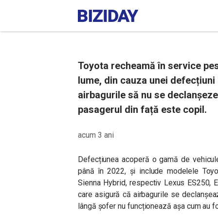
Toyota recheamă în service pest
lume, din cauza unei defecțiuni 
airbagurile să nu se declanșeze 
pasagerul din față este copil.
acum 3 ani
Defecțiunea acoperă o gamă de vehicule
până în 2022, și include modelele Toyot
Sienna Hybrid, respectiv Lexus ES250, E
care asigură că airbagurile se declanșea
lângă șofer nu funcționează așa cum au fos