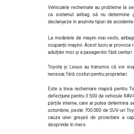
Vehiculele rechemate au probleme la sen
ca sistemul airbag să nu determine g
declanșeze în anumite tipuri de accidente
La modelele de mașini mai vechi, airbag
ocupanții mașinii. Acest lucru ar provoca ră
adulților mici și a pasagerilor fără centuri.
Toyota și Lexus au transmis că vor insp
necesar, fără costuri pentru proprietari.
Este a treia rechemare majoră pentru Toy
defecțiune pentru 3.500 de vehicule RAV4 
părțile interne, care ar putea determina 
octombrie, peste 700.000 de SUV-uri Toyo
cauza unei greșeli de proiectare a cap
desprinde în mers.