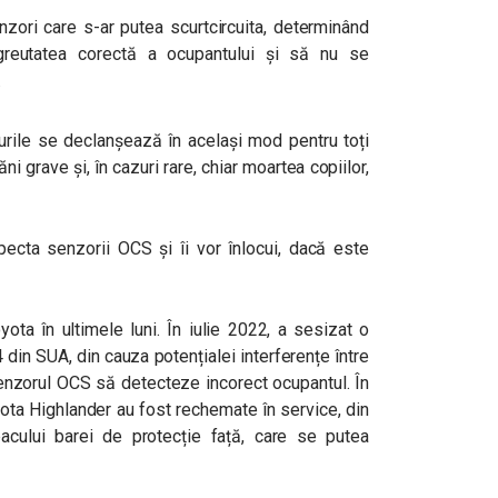
zori care s-ar putea scurtcircuita, determinând
reutatea corectă a ocupantului și să nu se
.
urile se declanșează în același mod pentru toți
ni grave și, în cazuri rare, chiar moartea copiilor,
ecta senzorii OCS și îi vor înlocui, dacă este
ota în ultimele luni. În iulie 2022, a sesizat o
din SUA, din cauza potențialei interferențe între
senzorul OCS să detecteze incorect ocupantul. În
ta Highlander au fost rechemate în service, din
acului barei de protecție față, care se putea