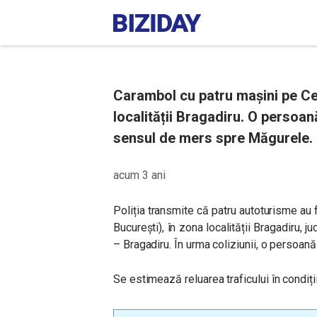
Carambol cu patru mașini pe Ce
localității Bragadiru. O persoană
sensul de mers spre Măgurele.
acum 3 ani
Poliția transmite că patru autoturisme au
București), în zona localității Bragadiru, ju
– Bragadiru. În urma coliziunii, o persoană 
Se estimează reluarea traficului în condiț