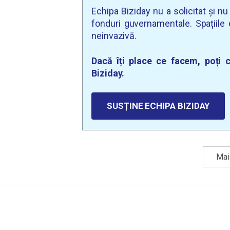
Echipa Biziday nu a solicitat și n
fonduri guvernamentale. Spațiile d
neinvazivă.
Dacă îți place ce facem, poți c
Biziday.
SUSȚINE ECHIPA BIZIDAY
Mai 