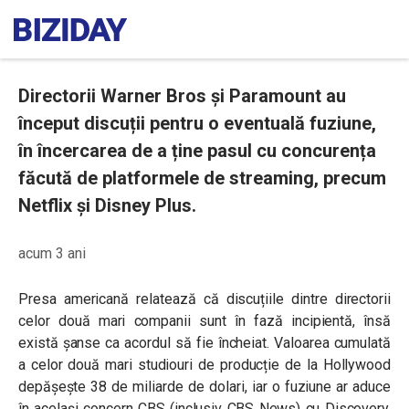
Directorii Warner Bros și Paramount au
început discuții pentru o eventuală fuziune,
în încercarea de a ține pasul cu concurența
făcută de platformele de streaming, precum
Netflix și Disney Plus.
acum 3 ani
Presa americană relatează că discuțiile dintre directorii
celor două mari companii sunt în fază incipientă, însă
există șanse ca acordul să fie încheiat. Valoarea cumulată
a celor două mari studiouri de producție de la Hollywood
depășește 38 de miliarde de dolari, iar o fuziune ar aduce
în același concern CBS (inclusiv CBS News) cu Discovery,