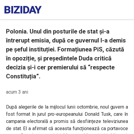
Polonia. Unul din posturile de stat și-a
întrerupt emisia, după ce guvernul l-a demis
pe șeful instituției. Formațiunea PiS, căzută
în opoziție, și președintele Duda critică
decizia și-i cer premierului să “respecte
Constituția”.
acum 3 ani
După alegerile de la mijlocul lunii octombrie, noul guvern a
fost format în jurul pro-europeanului Donald Tusk, care în
campania electorală a promis să desființeze televiziunea
de stat. El a afirmat că aceasta funcționează ca portavoce