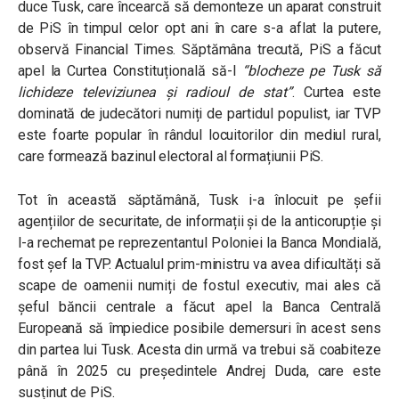
duce Tusk, care încearcă să demonteze un aparat construit
de PiS în timpul celor opt ani în care s-a aflat la putere,
observă Financial Times. Săptămâna trecută, PiS a făcut
apel la Curtea Constituțională să-l
“blocheze pe Tusk să
lichideze televiziunea și radioul de stat”
. Curtea este
dominată de judecători numiți de partidul populist, iar TVP
este foarte popular în rândul locuitorilor din mediul rural,
care formează bazinul electoral al formațiunii PiS.
Tot în această săptămână, Tusk i-a înlocuit pe șefii
agențiilor de securitate, de informații și de la anticorupție și
l-a rechemat pe reprezentantul Poloniei la Banca Mondială,
fost șef la TVP. Actualul prim-ministru va avea dificultăți să
scape de oamenii numiți de fostul executiv, mai ales că
șeful băncii centrale a făcut apel la Banca Centrală
Europeană să împiedice posibile demersuri în acest sens
din partea lui Tusk. Acesta din urmă va trebui să coabiteze
până în 2025 cu președintele Andrej Duda, care este
susținut de PiS.