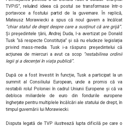
TVPiS”, reluând ideea că postul se transformase într-o
portavoce a fostului partid de la guvernare. În replică,
Mateusz Morawiecki a spus că noul guvern a încălcat
“chiar statul de drept despre care a susținut că are grijă”.
Și președintele țării, Andrej Duda, l-a avertizat pe Donald
Tusk “să respecte Constituția” și să nu eludeze legislația
privind mass-media. Tusk i-a răspuns președintelui că
acțiunea de miercuri a avut ca scop
“restabilirea ordinii
legii și a decenței în viața publică”.
După ce a fost învestit în funcție, Tusk a participat la un
summit al Consiliului European, unde a promis că va
restabili rolul Poloniei în cadrul Uniunii Europene și că va
debloca miliardele de euro din fondurile europene
înghețate pentru multiplele încălcări ale statului de drept, în
timpul guvernării lui Morawiecki.
Disputa legată de TVP ilustrează lupta dificilă pe care o