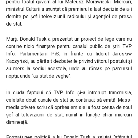
pentru fostul guvern al lui Mateusz Morawiecki. Miercuri,
ministrul Culturii a anunțat că premierul a luat decizia de a-i
demite pe șefii televiziunii, radioului și agenției de presă
de stat.
Marți, Donald Tusk a prezentat un proiect de lege care nu
conține nicio finanțare pentru canalul public de știri TVP
Info. Parlamentarii PiS, în frunte cu liderul Jarosław
Kaczyński, au părăsit dezbaterile privind viitorul postului și
au mers la sediul acesteia, unde au rămas pe parcursul
nopții, unde “au stat de veghe”.
În ciuda faptului că TVP Info și-a întrerupt transmisia,
celelalte două canale de stat au continuat să emită. Mass-
media private scriu că oprirea emisiei a fost cerută de noul
șef al televiziunii de stat, numit în funcție chiar miercuri
dimineață.
Formațiunea politică a lui Donald Tusk a salutat “sfârșitul