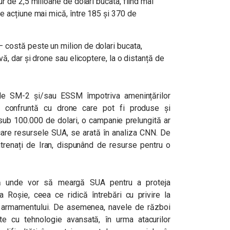
r de 2,5 milioane de dolari bucata, fiind mai
e acțiune mai mică, între 185 și 370 de
costă peste un milion de dolari bucata,
ă, dar și drone sau elicoptere, la o distanță de
le SM-2 și/sau ESSM împotriva amenințărilor
e confruntă cu drone care pot fi produse și
sub 100.000 de dolari, o campanie prelungită ar
rcare resursele SUA, se arată în analiza CNN. De
antrenați de Iran, dispunând de resurse pentru o
nă unde vor să meargă SUA pentru a proteja
a Roșie, ceea ce ridică întrebări cu privire la
or armamentului. De asemenea, navele de război
e cu tehnologie avansată, în urma atacurilor