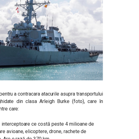
pentru a contracara atacurile asupra transportului
hidate din clasa Arleigh Burke (foto), care în
tre care:
 interceptoare ce costă peste 4 milioane de
re avioane, elicoptere, drone, rachete de
e. Are o rază de 370 km.