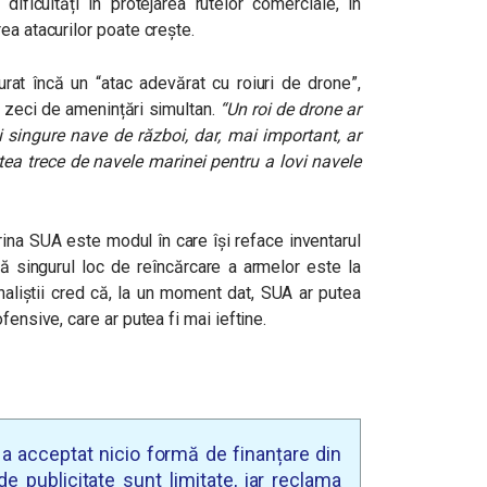
dificultăți în protejarea rutelor comerciale, în
ea atacurilor poate crește.
at încă un “atac adevărat cu roiuri de drone”,
 zeci de amenințări simultan.
“Un roi de drone ar
i singure nave de război, dar, mai important, ar
ea trece de navele marinei pentru a lovi navele
ina SUA este modul în care își reface inventarul
ă singurul loc de reîncărcare a armelor este la
naliștii cred că, la un moment dat, SUA ar putea
fensive, care ar putea fi mai ieftine.
u a acceptat nicio formă de finanțare din
e publicitate sunt limitate, iar reclama