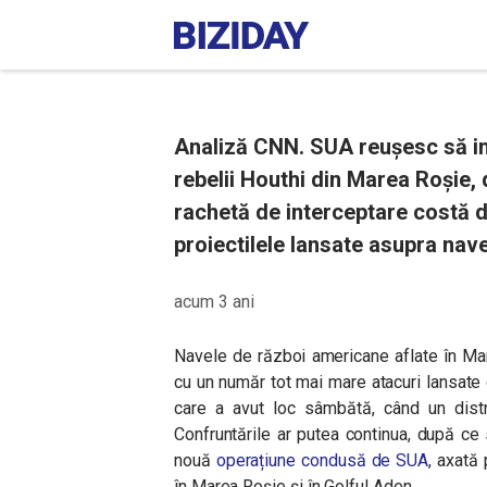
Analiză CNN. SUA reușesc să in
rebelii Houthi din Marea Roșie, 
rachetă de interceptare costă d
proiectilele lansate asupra nav
acum 3 ani
Navele de război americane aflate în Ma
cu un număr tot mai mare atacuri lansate 
care a avut loc sâmbătă, când un dist
Confruntările ar putea continua, după ce 
nouă
operațiune condusă de SUA
, axată
în Marea Roșie și în Golful Aden.