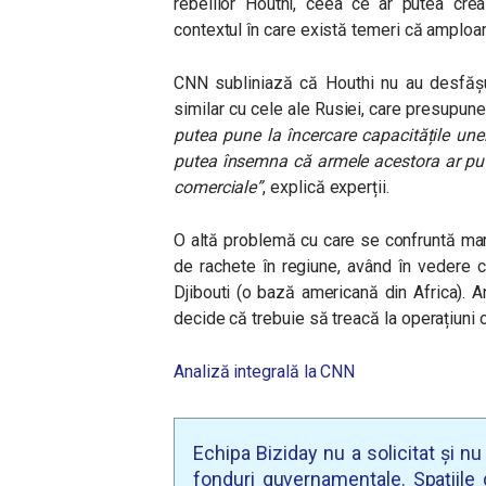
rebelilor Houthi, ceea ce ar putea crea 
contextul în care există temeri că amploar
CNN subliniază că Houthi nu au desfășur
similar cu cele ale Rusiei, care presupune
putea pune la încercare capacitățile une
putea însemna că armele acestora ar put
comerciale”
,
explică experții.
O altă problemă cu care se confruntă mar
de rachete în regiune, având în vedere c
Djibouti (o bază americană din Africa). A
decide că trebuie să treacă la operațiuni o
Analiză integrală la CNN
Echipa Biziday nu a solicitat și n
fonduri guvernamentale. Spațiile d