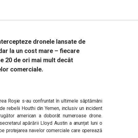
tercepteze dronele lansate de
dar la un cost mare – fiecare
e 20 de ori mai mult decât
elor comerciale.
rea Roșie s-au confruntat în ultimele săptămâni
de rebelii Houthi din Yemen, inclusiv un incident
rugător american a doborât numeroase drone.
secretarul apărării Lloyd Austin a anunțat luni o
 pe protejarea navelor comerciale care operează