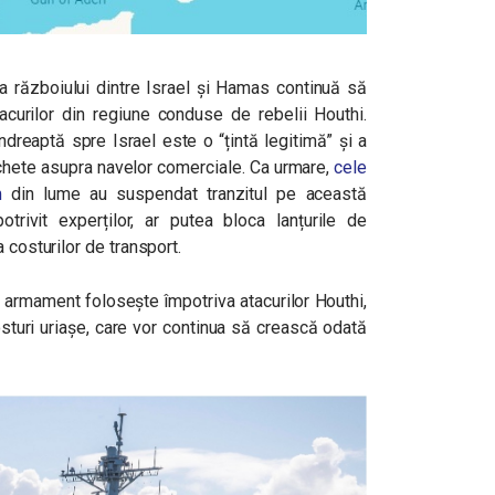
a războiului dintre Israel și Hamas continuă să
acurilor din regiune conduse de rebelii Houthi.
ndreaptă spre Israel este o “țintă legitimă” și a
achete asupra navelor comerciale. Ca urmare,
cele
m
din lume au suspendat tranzitul pe această
trivit experților, ar putea bloca lanțurile de
 costurilor de transport.
 armament folosește împotriva atacurilor Houthi,
sturi uriașe, care vor continua să crească odată