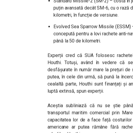
Standard Missile-2 (SM-2) – costă în ju
puțin avansată decât SM-6, cu o rază d
kilometri, în funcție de versiune.
Evolved Sea Sparrow Missile (ESSM) – 
concepută pentru a lovi rachete anti-nav
până la 50 de kilometri.
Experții cred că SUA folosesc rachete
Houthi. Totuși, având în vedere că s
desfășurate în număr mare la prețuri de 
putea, în cele din urmă, să pună la înce
cealaltă parte, Houthi sunt finanțați și 
luptă extinsă, spun experții.
Aceștia subliniază că nu se știe pâ
transportul maritim comercial prin Mare
capacitatea lor de a face față costuril
americane ar putea rămâne fără rachet