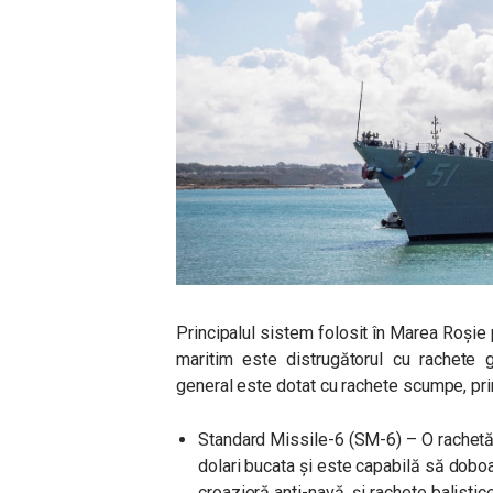
Principalul sistem folosit în Marea Roșie 
maritim este distrugătorul cu rachete g
general este dotat cu rachete scumpe, prin
Standard Missile-6 (SM-6) – O rachetă
dolari bucata și este capabilă să doboa
croazieră anti-navă și rachete balistic