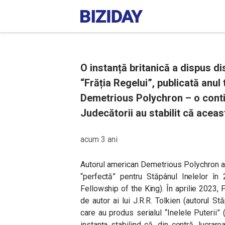
O instanță britanică a dispus di
“Frăția Regelui”, publicată anul
Demetrious Polychron – o contin
Judecătorii au stabilit că aceas
acum 3 ani
Autorul american Demetrious Polychron a 
“perfectă” pentru Stăpânul Inelelor în 
Fellowship of the King). În aprilie 2023, P
de autor ai lui J.R.R. Tolkien (autorul S
care au produs serialul “Inelele Puterii”
instanța stabilind că, din contră, lucrar