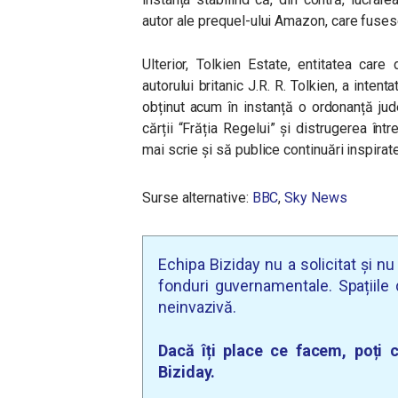
autor ale prequel-ului Amazon, care fuses
Ulterior, Tolkien Estate, entitatea care
autorului britanic J.R. R. Tolkien, a inten
obținut acum în instanță o ordonanță ju
cărții “Frăția Regelui” și distrugerea între
mai scrie și să publice continuări inspirate
Surse alternative:
BBC
,
Sky News
Echipa Biziday nu a solicitat și n
fonduri guvernamentale. Spațiile d
neinvazivă.
Dacă îți place ce facem, poți c
Biziday.