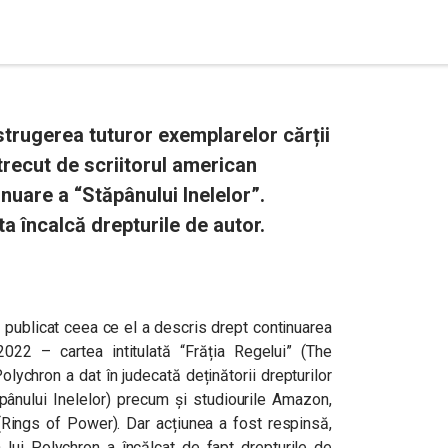
strugerea tuturor exemplarelor cărții
 trecut de scriitorul american
uare a “Stăpânului Inelelor”.
ta încalcă drepturile de autor.
publicat ceea ce el a descris drept continuarea
2022 – cartea intitulată “Frăția Regelui” (The
olychron a dat în judecată deținătorii drepturilor
tăpânului Inelelor) precum și studiourile Amazon,
 (Rings of Power). Dar acțiunea a fost respinsă,
ea lui Polychron a încălcat de fapt drepturile de