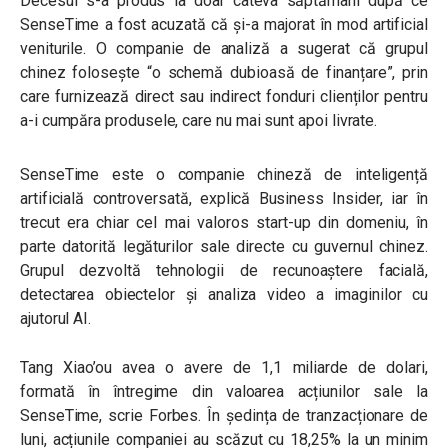
Decesul s-a produs la doar câteva săptămâni după ce
SenseTime a fost acuzată că și-a majorat în mod artificial
veniturile. O companie de analiză a sugerat că grupul
chinez folosește “o schemă dubioasă de finanțare”, prin
care furnizează direct sau indirect fonduri clienților pentru
a-i cumpăra produsele, care nu mai sunt apoi livrate.
SenseTime este o companie chineză de inteligență
artificială controversată, explică Business Insider, iar în
trecut era chiar cel mai valoros start-up din domeniu, în
parte datorită legăturilor sale directe cu guvernul chinez.
Grupul dezvoltă tehnologii de recunoaștere facială,
detectarea obiectelor și analiza video a imaginilor cu
ajutorul AI.
Tang Xiao’ou avea o avere de 1,1 miliarde de dolari,
formată în întregime din valoarea acțiunilor sale la
SenseTime, scrie Forbes. În ședința de tranzacționare de
luni, acțiunile companiei au scăzut cu 18,25% la un minim