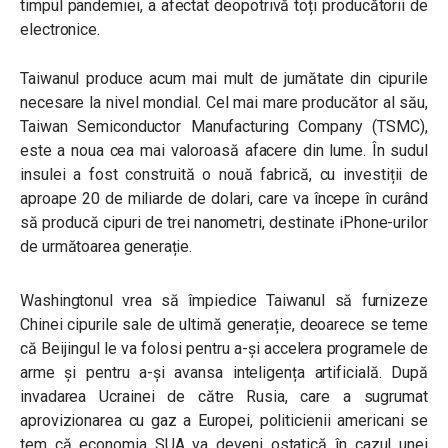
timpul pandemiei, a afectat deopotrivă toți producătorii de
electronice.
Taiwanul produce acum mai mult de jumătate din cipurile
necesare la nivel mondial. Cel mai mare producător al său,
Taiwan Semiconductor Manufacturing Company (TSMC),
este a noua cea mai valoroasă afacere din lume. În sudul
insulei a fost construită o nouă fabrică, cu investiții de
aproape 20 de miliarde de dolari, care va începe în curând
să producă cipuri de trei nanometri, destinate iPhone-urilor
de următoarea generație.
Washingtonul vrea să împiedice Taiwanul să furnizeze
Chinei cipurile sale de ultimă generație, deoarece se teme
că Beijingul le va folosi pentru a-și accelera programele de
arme și pentru a-și avansa inteligența artificială. După
invadarea Ucrainei de către Rusia, care a sugrumat
aprovizionarea cu gaz a Europei, politicienii americani se
tem că economia SUA va deveni ostatică în cazul unei