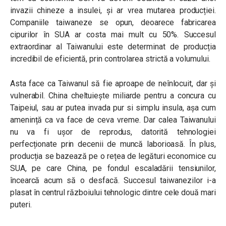
invazii chineze a insulei, și ar vrea mutarea producției.
Companiile taiwaneze se opun, deoarece fabricarea
cipurilor în SUA ar costa mai mult cu 50%. Succesul
extraordinar al Taiwanului este determinat de producția
incredibil de eficientă, prin controlarea strictă a volumului.
Asta face ca Taiwanul să fie aproape de neînlocuit, dar și
vulnerabil. China cheltuiește miliarde pentru a concura cu
Taipeiul, sau ar putea invada pur si simplu insula, așa cum
amenință ca va face de ceva vreme. Dar calea Taiwanului
nu va fi ușor de reprodus, datorită tehnologiei
perfecționate prin decenii de muncă laborioasă. În plus,
producția se bazează pe o rețea de legături economice cu
SUA, pe care China, pe fondul escaladării tensiunilor,
încearcă acum să o desfacă. Succesul taiwanezilor i-a
plasat în centrul războiului tehnologic dintre cele două mari
puteri.