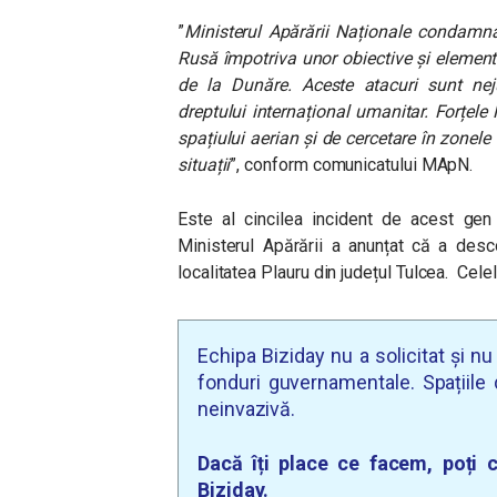
”
Ministerul Apărării Naționale condamnă
Rusă împotriva unor obiective și elemente
de la Dunăre. Aceste atacuri sunt nejus
dreptului internațional umanitar. Forțel
spațiului aerian și de cercetare în zonele
situații
”, conform comunicatului MApN.
Este al cincilea incident de acest ge
Ministerul Apărării a anunțat că a desc
localitatea Plauru din județul Tulcea. Celel
Echipa Biziday nu a solicitat și n
fonduri guvernamentale. Spațiile d
neinvazivă.
Dacă îți place ce facem, poți c
Biziday.