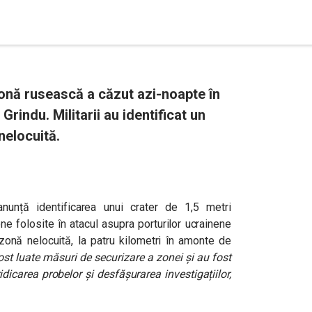
nă rusească a căzut azi-noapte în
Grindu. Militarii au identificat un
nelocuită.
nunță identificarea unui crater de 1,5 metri
ne folosite în atacul asupra porturilor ucrainene
 zonă nelocuită, la patru kilometri în amonte de
ost luate măsuri de securizare a zonei și au fost
idicarea probelor și desfășurarea investigațiilor,