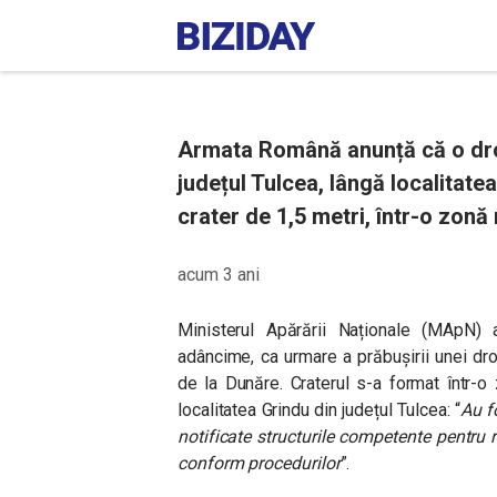
Armata Română anunță că o dro
județul Tulcea, lângă localitatea 
crater de 1,5 metri, într-o zonă 
acum 3 ani
Ministerul Apărării Naționale (MApN) a
adâncime, ca urmare a prăbușirii unei dro
de la Dunăre. Craterul s-a format într-o
localitatea Grindu din județul Tulcea: “
Au f
notificate structurile competente pentru r
conform procedurilor
”.