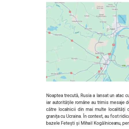
Noaptea trecută, Rusia a lansat un atac c
iar autoritățile române au trimis mesaje d
către localnicii din mai multe localități
granița cu Ucraina. În context, au fost rid
bazele Fetești și Mihail Kogălniceanu, pen