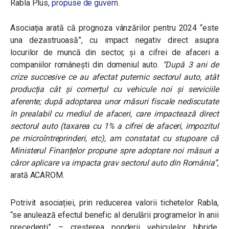
Rabla Plus,
propuse de guvern.
Asociația arată că prognoza vânzărilor pentru 2024 “este
una dezastruoasă”, cu impact negativ direct asupra
locurilor de muncă din sector, și a cifrei de afaceri a
companiilor românești din domeniul auto.
“După 3 ani de
crize succesive ce au afectat puternic sectorul auto, atât
producția cât și comerțul cu vehicule noi și serviciile
aferente; după adoptarea unor măsuri fiscale nediscutate
în prealabil cu mediul de afaceri, care impactează direct
sectorul auto (taxarea cu 1% a cifrei de afaceri, impozitul
pe microîntreprinderi, etc), am constatat cu stupoare că
Ministerul Finanțelor propune spre adoptare noi măsuri a
căror aplicare va impacta grav sectorul auto din România”
,
arată ACAROM.
Potrivit asociației, prin reducerea valorii tichetelor Rabla,
“se anulează efectul benefic al derulării programelor în anii
precedenți” – creșterea ponderii vehiculelor hibride,