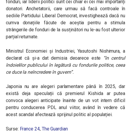
fonduri, iar liderii politici sunt cei chiar ei cei mai importanți
donatori. Anchetatorii, care urmau să facă controale în
sediile Partidului Liberal Democrat, investighează dacă nu
cumva donațiile făcute de aceștia pentru a stimula
strângerile de fonduri de la susținători nu le-au fost ulterior
parțial returnate.
Ministrul Economiei și Industriei, Yasutoshi Nishimura, a
declarat că și-a dat demisia deoarece este
“în centrul
îndoielilor publicului în legătură cu fondurile politice, ceea
ce duce la neîncredere în guvern”.
Japonia nu are alegeri parlamentare până în 2025, dar
există deja speculații că premierul Kishida ar putea
convoca alegeri anticipate înainte de un vot intern dificil
pentru conducerea PDL anul viitor, având în vedere că
acest scandal afectează sprijinul politic al populației.
Surse:
France 24
,
The Guardian