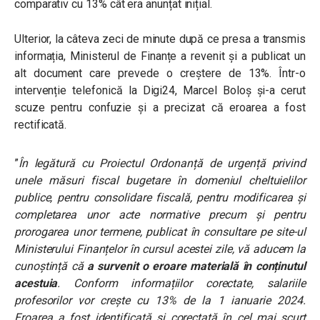
comparativ cu 13% cât era anunțat inițial.
Ulterior, la câteva zeci de minute după ce presa a transmis
informația, Ministerul de Finanțe a revenit și a publicat un
alt document care prevede o creștere de 13%. Într-o
intervenție telefonică la Digi24, Marcel Boloș și-a cerut
scuze pentru confuzie și a precizat că eroarea a fost
rectificată.
”
În legătură cu Proiectul Ordonanță de urgență privind
unele măsuri fiscal bugetare în domeniul cheltuielilor
publice, pentru consolidare fiscală, pentru modificarea și
completarea unor acte normative precum și pentru
prorogarea unor termene, publicat în consultare pe site-ul
Ministerului Finanțelor în cursul acestei zile, vă aducem la
cunoștință că
a survenit o eroare materială în conținutul
acestuia
. Conform informațiilor corectate, salariile
profesorilor vor crește cu 13% de la 1 ianuarie 2024.
Eroarea a fost identificată și corectată în cel mai scurt