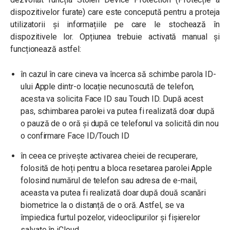
dispozitivelor furate) care este concepută pentru a proteja
utilizatorii și informațiile pe care le stochează în
dispozitivele lor. Opțiunea trebuie activată manual și
funcționează astfel:
în cazul în care cineva va încerca să schimbe parola ID-
ului Apple dintr-o locație necunoscută de telefon,
acesta va solicita Face ID sau Touch ID. După acest
pas, schimbarea parolei va putea fi realizată doar după
o pauză de o oră și după ce telefonul va solicită din nou
o confirmare Face ID/Touch ID
în ceea ce privește activarea cheiei de recuperare,
folosită de hoți pentru a bloca resetarea parolei Apple
folosind numărul de telefon sau adresa de e-mail,
aceasta va putea fi realizată doar după două scanări
biometrice la o distanță de o oră. Astfel, se va
împiedica furtul pozelor, videoclipurilor și fișierelor
salvate în iCloud