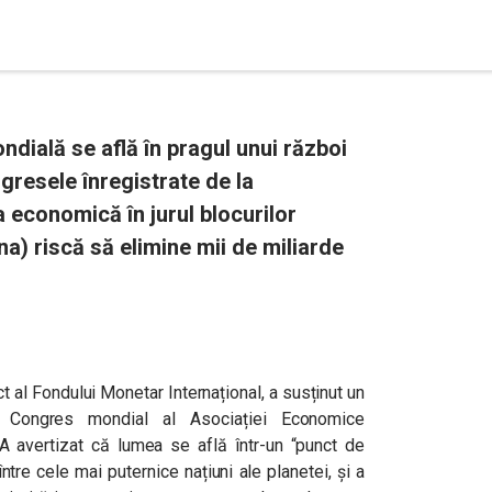
ondială se află în pragul unui război
ogresele înregistrate de la
economică în jurul blocurilor
a) riscă să elimine mii de miliarde
t al Fondului Monetar Internațional, a susținut un
a Congres mondial al Asociației Economice
 A avertizat că lumea se află într-un “punct de
ntre cele mai puternice națiuni ale planetei, și a