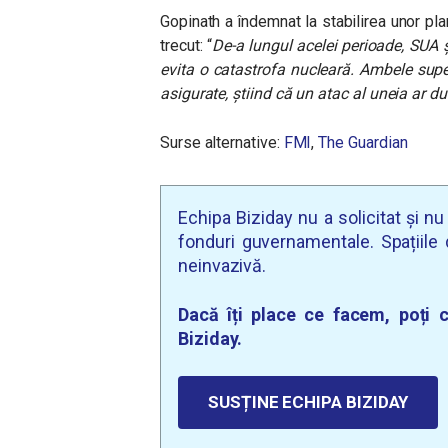
Gopinath a îndemnat la stabilirea unor pl
trecut: “
De-a lungul acelei perioade, SUA 
evita o catastrofa nucleară. Ambele super
asigurate, știind că un atac al uneia ar du
Surse alternative:
FMI
,
The Guardian
Echipa Biziday nu a solicitat și n
fonduri guvernamentale. Spațiile d
neinvazivă.
Dacă îți place ce facem, poți c
Biziday.
SUSȚINE ECHIPA BIZIDAY