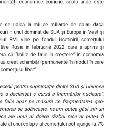
priorități economice comune, acolo unde este
e se ridică la mii de miliarde de dolari dacă
curi – unul dominat de SUA și Europa în Vest și
lul FMI vine pe fondul încetinirii comerțului
către Rusia în februarie 2022, care a aprins și
ră că “liniile de falie în creștere” în economia
, au creat schimbări permanente în modul în care
i comerțului liber”.
decenii pentru supremație dintre SUA și Uniunea
re a declanșat o cursă a înarmărilor nucleare
“
.
 de falie apar pe măsură ce fragmentarea geo-
ntarea se adâncește, ne-am putea găsi într-un
ce ale unui al doilea război rece ar putea fi
le al unui colaps al comerțului pot ajunge la 7%