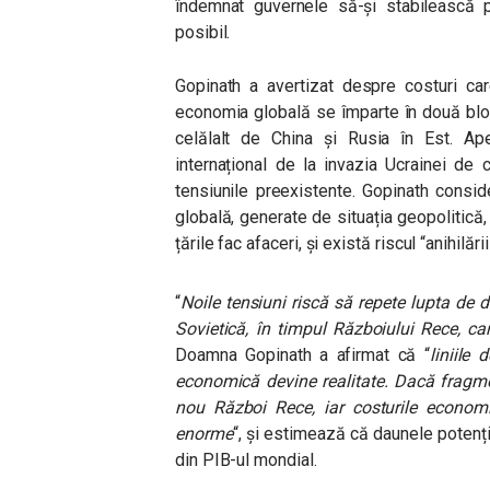
îndemnat guvernele să-și stabilească 
posibil.
Gopinath a avertizat despre costuri car
economia globală se împarte în două blo
celălalt de China și Rusia în Est. Ape
internațional de la invazia Ucrainei de 
tensiunile preexistente. Gopinath conside
globală, generate de situația geopolitică
țările fac afaceri, și există riscul “anihilări
“
Noile tensiuni riscă să repete lupta de 
Sovietică, în timpul Războiului Rece, ca
Doamna Gopinath a afirmat că “
liniile
economică devine realitate. Dacă fragme
nou Război Rece, iar costurile economi
enorme
“,
și e
stimează că daunele potenția
din PIB-ul mondial.