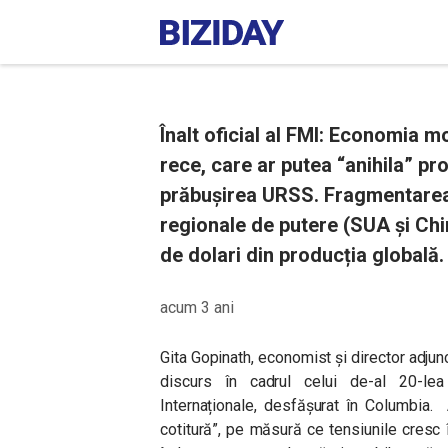
Înalt oficial al FMI: Economia m
rece, care ar putea “anihila” pr
prăbușirea URSS. Fragmentarea 
regionale de putere (SUA și Chin
de dolari din producția globală.
acum 3 ani
Gita Gopinath, economist și director adjunc
discurs în cadrul celui de-al 20-le
Internaționale, desfășurat în Columbia.
cotitură”, pe măsură ce tensiunile cresc î