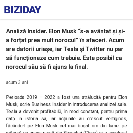
Analiză Insider. Elon Musk “s-a avântat și și-
a forțat prea mult norocul” în afaceri. Acum
are datorii uriașe, iar Tesla și Twitter nu par
să funcționeze cum trebuie. Este posibil ca
norocul său să fi ajuns la final.
acum 3 ani
Perioada 2019 – 2022 a fost una strălucită pentru Elon
Musk, scrie Business Insider în introducerea analizei sale.
Tesla a devenit profitabilă, în mod constant, pentru prima
dată în istoria sa, iar acțiunile au crescut vertiginos,
făcându-l pe Elon Musk cel mai bogat om din lume, pe
măsură ce uriașa uzină din Shanghai (China) și-a accelerat