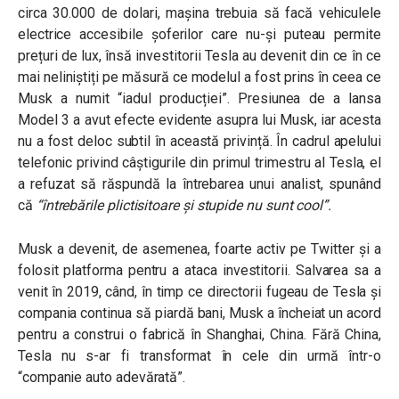
circa 30.000 de dolari, mașina trebuia să facă vehiculele
electrice accesibile șoferilor care nu-și puteau permite
prețuri de lux, însă investitorii Tesla au devenit din ce în ce
mai neliniștiți pe măsură ce modelul a fost prins în ceea ce
Musk a numit “iadul producției”. Presiunea de a lansa
Model 3 a avut efecte evidente asupra lui Musk, iar acesta
nu a fost deloc subtil în această privință. În cadrul apelului
telefonic privind câștigurile din primul trimestru al Tesla, el
a refuzat să răspundă la întrebarea unui analist, spunând
că
“întrebările plictisitoare și stupide nu sunt cool”
.
Musk a devenit, de asemenea, foarte activ pe Twitter și a
folosit platforma pentru a ataca investitorii. Salvarea sa a
venit în 2019, când, în timp ce directorii fugeau de Tesla și
compania continua să piardă bani, Musk a încheiat un acord
pentru a construi o fabrică în Shanghai, China. Fără China,
Tesla nu s-ar fi transformat în cele din urmă într-o
“companie auto adevărată”.