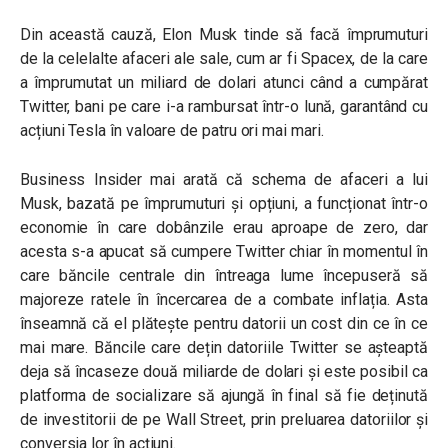
Din această cauză, Elon Musk tinde să facă împrumuturi
de la celelalte afaceri ale sale, cum ar fi Spacex, de la care
a împrumutat un miliard de dolari atunci când a cumpărat
Twitter, bani pe care i-a rambursat într-o lună, garantând cu
acțiuni Tesla în valoare de patru ori mai mari.
Business Insider mai arată că schema de afaceri a lui
Musk, bazată pe împrumuturi și opțiuni, a funcționat într-o
economie în care dobânzile erau aproape de zero, dar
acesta s-a apucat să cumpere Twitter chiar în momentul în
care băncile centrale din întreaga lume începuseră să
majoreze ratele în încercarea de a combate inflația. Asta
înseamnă că el plătește pentru datorii un cost din ce în ce
mai mare. Băncile care dețin datoriile Twitter se așteaptă
deja să încaseze două miliarde de dolari și este posibil ca
platforma de socializare să ajungă în final să fie deținută
de investitorii de pe Wall Street, prin preluarea datoriilor și
conversia lor în acțiuni.