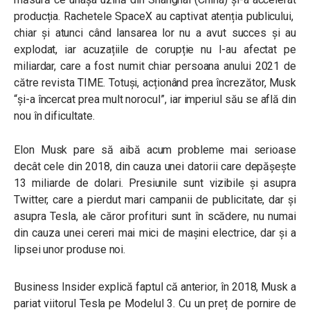
producția. Rachetele SpaceX au captivat atenția publicului,
chiar și atunci când lansarea lor nu a avut succes și au
explodat, iar acuzațiile de corupție nu l-au afectat pe
miliardar, care a fost numit chiar persoana anului 2021 de
către revista TIME. Totuși, acționând prea încrezător, Musk
“și-a încercat prea mult norocul”, iar imperiul său se află din
nou în dificultate.
Elon Musk pare să aibă acum probleme mai serioase
decât cele din 2018, din cauza unei datorii care depășește
13 miliarde de dolari. Presiunile sunt vizibile și asupra
Twitter, care a pierdut mari campanii de publicitate, dar și
asupra Tesla, ale căror profituri sunt în scădere, nu numai
din cauza unei cereri mai mici de mașini electrice, dar și a
lipsei unor produse noi.
Business Insider explică faptul că anterior, în 2018, Musk a
pariat viitorul Tesla pe Modelul 3. Cu un preț de pornire de