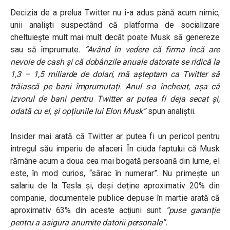
Decizia de a prelua Twitter nu i-a adus până acum nimic,
unii analiști suspectând că platforma de socializare
cheltuiește mult mai mult decât poate Musk să genereze
sau să împrumute
.
“Având în vedere că firma încă are
nevoie de cash și că dobânzile anuale datorate se ridică la
1,3 – 1,5 miliarde de dolari, mă așteptam ca Twitter să
trăiască pe bani împrumutați. Anul s-a încheiat, așa că
izvorul de bani pentru Twitter ar putea fi deja secat și,
odată cu el, și opțiunile lui Elon Musk”
spun analiștii.
Insider mai arată că Twitter ar putea fi un pericol pentru
întregul său imperiu de afaceri. În ciuda faptului că Musk
rămâne acum a doua cea mai bogată persoană din lume, el
este, în mod curios, “sărac în numerar”. Nu primește un
salariu de la Tesla și, deși deține aproximativ 20% din
companie, documentele publice depuse în martie arată că
aproximativ 63% din aceste acțiuni sunt
“puse garanție
pentru a asigura anumite datorii personale”.