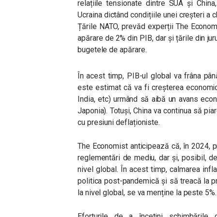
relațiile tensionate dintre SUA și China
Ucraina dictând condițiile unei creșteri a ch
Țările NATO, prevăd experții The Economis
apărare de 2% din PIB, dar și țările din jur
bugetele de apărare.
În acest timp, PIB-ul global va frâna pâ
este estimat că va fi creșterea economică
India, etc) urmând să aibă un avans eco
Japonia). Totuși, China va continua să piar
cu presiuni deflaționiste.
The Economist anticipează că, în 2024, pro
reglementări de mediu, dar și, posibil, d
nivel global. În acest timp, calmarea inf
politica post-pandemică și să treacă la pr
la nivel global, se va menține la peste 5%.
Eforturile de a încetini schimbările