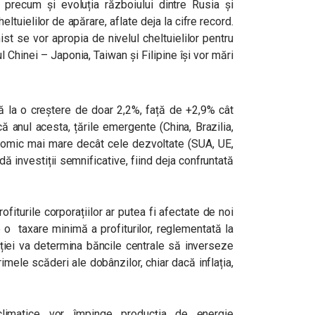
, precum și evoluția războiului dintre Rusia și
eltuielilor de apărare, aflate deja la cifre record.
t se vor apropia de nivelul cheltuielilor pentru
ul Chinei – Japonia, Taiwan și Filipine își vor mări
nă la o creștere de doar 2,2%, față de +2,9% cât
 anul acesta, țările emergente (China, Brazilia,
nomic mai mare decât cele dezvoltate (SUA, UE,
dă investiții semnificative, fiind deja confruntată
fiturile corporațiilor ar putea fi afectate de noi
e o taxare minimă a profiturilor, reglementată la
lației va determina băncile centrale să inverseze
imele scăderi ale dobânzilor, chiar dacă inflația,
 climatice vor împinge producția de energie