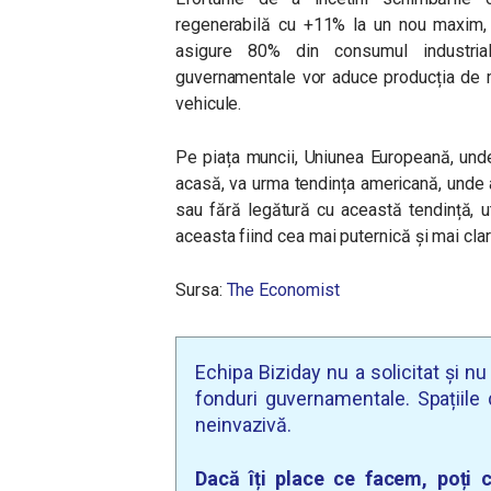
regenerabilă cu +11% la un nou maxim, c
asigure 80% din consumul industrial
guvernamentale vor aduce producția de ma
vehicule.
Pe piața muncii, Uniunea Europeană, und
acasă, va urma tendința americană, unde 
sau fără legătură cu această tendință, uti
aceasta fiind cea mai puternică și mai clar
Sursa:
The Economist
Echipa Biziday nu a solicitat și n
fonduri guvernamentale. Spațiile d
neinvazivă.
Dacă îți place ce facem, poți c